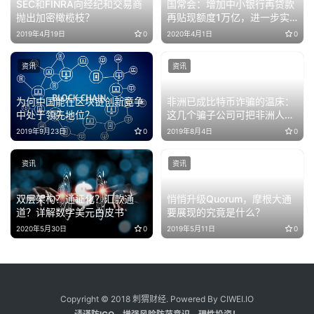
SEC和FINRA向经纪和交易商
国常会：增加中小银行再贷款
抛出加密橄榄枝？
再贴现额度1万亿，进一步实
施对中小银行定向降准
2019年4月19日
0
2020年4月1日
0
资讯
资讯
为何中国能在区块链创新竞争
非洲已成比特币诈骗的温床：
中处于领先地位？
这几个骗子公司可把非洲人民
坑苦了……
2019年9月23日
0
2019年8月4日
0
资讯
资讯
双层架构？通证化？汇款通
悄悄升级Quorum，摩根大通
道？详解数字美元白皮书
要展现的究竟是什么？
2020年5月30日
0
2019年5月11日
0
Copyright © 2018 刺猬财经. Powered By CIWEI.IO