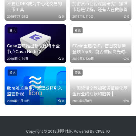
不要让DEX成为中心化交易的
加密货币巨鲸深度研究：操纵
上币工具
市场是误解，还有人在做慈善
2019年7月31日
0
2019年5月10日
0
资讯
资讯
Casa宣布推出新版比特币全
FCoin重启挖矿，首日交易量
节点Casa Node 2
登顶Top6，能否重回高光时
刻？
2019年10月9日
0
2019年3月20日
0
资讯
资讯
libra难关重重：欧盟或将引入
一图读懂全球加密通证量化基
监管新规
金行业的现状和趋势 |
TokenInsight
2019年10月10日
0
2019年5月8日
0
Copyright © 2018 刺猬财经. Powered By CIWEI.IO