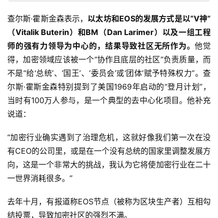
查尔斯·霍斯金森表示，
以太坊和EOS的发展方式是以“V神”
（Vitalik Buterin）和BM（Dan Larimer）以及一组工程
师的强有力领导为中心的，结果导致社区无所作为。
他觉
得，加密领域应该被一个“协作且底层的社区”负责质量，而
不是“给‘总统’、‘国王’、‘委员会’或‘团体’赋予特殊权力”。查
尔斯·霍斯金森特别提到了美国1969年启动的“登月计划”，
当时有100万人参与，是一个典型的去中心化项目。他补充
说道：
“加密行业确实遇到了治理危机，这就好像我们第一次在没
有CEO的公司里，或是在一个没有总统的国家里调整发展方
向，这是一个非常大的挑战，我认为它将使加密行业在二十
一世界消耗很多。”
去年十月，有报道称EOS节点（被称为区块生产者）互相勾
结投票，导致加密社区的强烈不满。