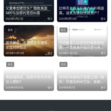
又重拳加密巨头？细数美国
比特币大跌又反弹方向扑朔迷
SEC与加密的恩怨纠葛
离，该关注哪些优质资产？
2023年2月21日
0
2020年6月12日
0
资讯
资讯
姥爷解盘：平台币走出僵局，
今日推荐 | 以太坊升级旅游地
变盘时刻临近
图：一文梳理升级历史与未来
规划
2019年11月13日
0
2019年12月10日
0
资讯
资讯
美联储降息，给数字货币市场
深圳区块链电子发票上线一周
注入燃料？
年：开票近600万张，金额达
39亿元
2019年9月20日
0
2019年8月7日
0