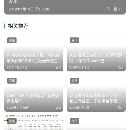
发币
2019年4月10日 下午3:30
下一篇
相关推荐
资讯
资讯
在Tether被指控之后，Paxos
从交易所公链生态与技术看即
增发价值1000万美元的稳定
将上线的FCoin公链
币
2019年4月27日
0
2019年5月19日
0
资讯
资讯
DeFi丨YFI 如何崛起？又将如
香港将对所有虚拟资产交易平
何发展？
台进行监管，无论平台是否交
易证券
2020年11月29日
0
2020年11月3日
0
资讯
资讯