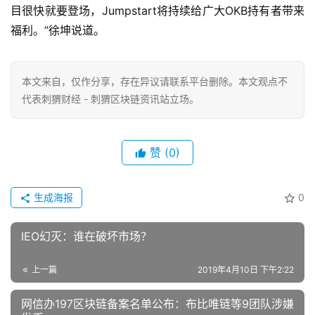
目很快就要登场，Jumpstart将持续给广大OKB持有者带来
福利。”徐坤说道。
本文来自
，仅作分享，存在异议请联系平台删除。本文观点不
代表刺猬财经 - 刺猬区块链资讯站立场。
赞
(0)
生成海报
0
IEO幻灭：谁在破坏市场？
上一篇
2019年4月10日 下午2:22
网信办197区块链备案名单公布：布比唯链等9团队涉嫌