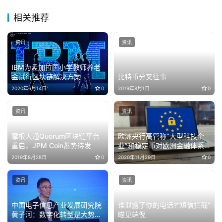
相关推荐
资讯
资讯
IBM为孟加拉国小学教师养老
金试行区块链解决方案
比特币分叉往事
2020年6月14日
0
2019年8月1日
0
资讯
资讯
摩根大通Quorum区块链平台
欧洲央行高管称“大型科技企
重启，JPM Coin蓄势待发
业”和稳定币对欧洲金融体系
构成风险
2019年8月28日
0
2020年11月29日
0
资讯
资讯
中国电子信息产业发展研究院
谁泄露了你的电话?“短信拦截”
黄子河：数字化转型是大势所
瞄见端倪