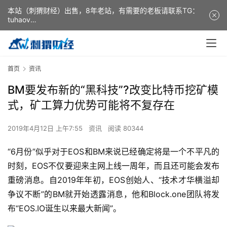
本站（刺猬财经）出售，8年老站，有需要的老板请联系TG：
tuhaov
This website (ciweicaijing) is for sale. It is a 8-year-old
website. If you need it, please contact TG: tuhaov
首页
资讯
BM要发布新的“黑科技”?改变比特币挖矿模
式，矿工算力优势可能将不复存在
2019年4月12日 上午7:55
资讯
阅读 80344
“6月份”似乎对于EOS和BM来说已经确定将是一个不平凡的
时刻，EOS不仅要迎来主网上线一周年，而且还可能会发布
重磅消息。自2019年年初，EOS创始人、“技术才华横溢却
争议不断”的BM就开始透露消息，他和Block.one团队将发
布“EOS.IO诞生以来最大新闻”。