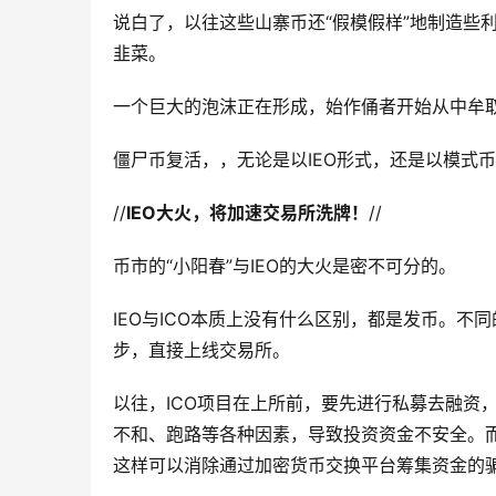
说白了，以往这些山寨币还“假模假样”地制造些
韭菜。
一个巨大的泡沫正在形成，始作俑者开始从中牟
僵尸币复活，，无论是以IEO形式，还是以模式
//
IEO大火，将加速交易所洗牌！
//
币市的“小阳春”与IEO的大火是密不可分的。
IEO与ICO本质上没有什么区别，都是发币。不
步，直接上线交易所。
以往，ICO项目在上所前，要先进行私募去融资
不和、跑路等各种因素，导致投资资金不安全。而
这样可以消除通过加密货币交换平台筹集资金的骗