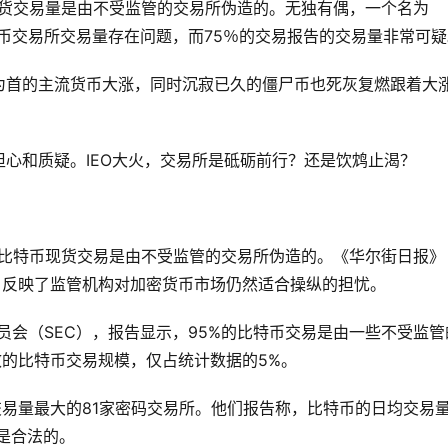
特币现货交易量是由不受监管的交易所伪造的。无独有偶，一个名为
比特币交易所交易量存在问题，而75％的交易报告的交易量非常可
为首的主流货币大涨，同时沉寂已久的僵尸币也死灰复燃跟着大
心和质疑。IEO大火，交易所是砥砺前行？还是饮鸩止渴？
5%的比特币现货交易是由不受监管的交易所伪造的。《华尔街日报》
报道的这项调查，反映了监管机构对加密货币市场仍然适合操纵的担忧。
委员会（SEC），报告显示，95%的比特币交易是由一些不受监管
效的比特币交易规模，仅占统计数据的5%。
om上交易量最大的81家密码交易所。他们报告称，比特币的日均交易
元是合法的。