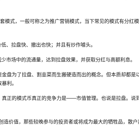
一套模式，一般可称之为推广营销模式，当下常见的模式有分红模
价低、拉盘快、撤出也快；并且有炒作噱头。
减少市场中的流通量，达到拉盘效果，并获取分红与高额利息。
资金盘为了拉盘、割韭菜而生搬硬造而出的概念。但本质却都是
取暴利。
，真正的模式币真正的竞争力是——市值管理。也说是拉盘。说
不创造价值，那些较晚参与的投资者或将成为最大的牺牲品，散户