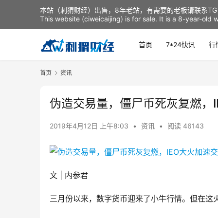
本站（刺猬财经）出售，8年老站，有需要的老板请联系TG：t
This website (ciweicaijing) is for sale. It is a 8-year-ol
首页
7*24快讯
行
首页
资讯
伪造交易量，僵尸币死灰复燃，I
2019年4月12日 上午8:03
•
资讯
•
阅读 46143
文 | 内参君
三月份以来，数字货币迎来了小牛行情。但在这