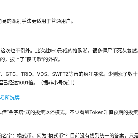
简易的甄别手法更适用于普通用户。
，这次也不例外。此次趁IEO形成的抢购潮，很多僵尸币死灰复燃
的，披上了“模式币”的外衣。
T、GTC、TRIO、VDS、SWFTZ等币的疯狂暴涨。少则涨了数十
幅已经达1091倍。（据非小号统计）
“金字塔”式的投资返还模式，不少看到Token升值预期的投
一的名字：模式币。何为“模式币”？目前没有找到统一的答案，只