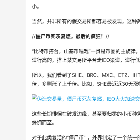
小。
当然，并非所有的假交易所都容易被发现，这种
//
僵尸币死灰复燃，最后的疯狂！
//
“比特币搭台，山寨币唱戏”一贯是币圈的主旋律
道行高的，搭上某交易所平台走IEO渠道，道行低
所以，我们看到了SHE、BRC、MXC、ETZ、IH
倍，多则涨了上千倍。比如，SHE最近近30天涨
这些长期徘徊在破发边缘，甚至要归零的小币种凭借
蜂拥而至。
对于此类复活的“僵尸币” ，外界制定了一个统