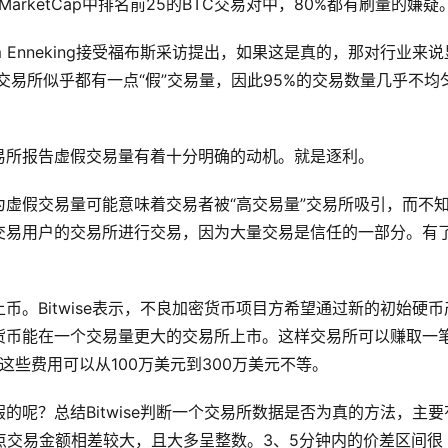
MarketCap中排名前25的BTC交易对中，80%都有刷量的嫌疑
Enneking接受福布斯采访提出，如果这是真的，那对行业来说
型交易所似乎都有一点“假”交易量，因此95%的交易数量几乎不均
易所报告虚假交易量有着十分明确的动机。就是逐利。
虚假交易量可能意味着交易者被“高交易量”交易所吸引，而不
交易用户的交易所进行交易，因为大量交易是信任的一部分。有
。Bitwise表示，不良加密货币项目方希望通过新的初始硬币
加密货币能在一个交易量更大的交易所上市。这样交易所可以赚取一
据，这些费用可以从100万美元到300万美元不等。
呢？总结Bitwise判断一个交易所数据是否为真的方法，主要
点交易金额相差较大，且大多呈整数。3、5分钟内的价差区间很