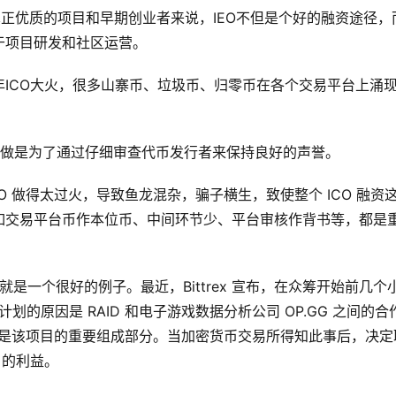
于真正优质的项目和早期创业者来说，IEO不但是个好的融资途径，
于项目研发和社区运营。
ICO大火，很多山寨币、垃圾币、归零币在各个交易平台上涌
样做是为了通过仔细审查代币发行者来保持良好的声誉。
ICO 做得太过火，导致鱼龙混杂，骗子横生，致使整个 ICO 融资
，如交易平台币作本位币、中间环节少、平台审核作背书等，都是
 就是一个很好的例子。最近，Bittrex 宣布，在众筹开始前几个
D 计划的原因是 RAID 和电子游戏数据分析公司 OP.GG 之间的合
作关系是该项目的重要组成部分。当加密货币交易所得知此事后，决定
户的利益。