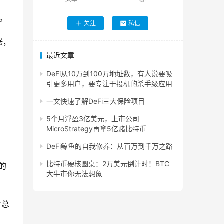
疑。
关注
私信
涨，
最近文章
DeFi从10万到100万地址数，有人说要吸
引更多用户，要专注于投机的杀手级应用
一文快速了解DeFi三大保险项目
5个月浮盈3亿美元，上市公司
MicroStrategy再拿5亿赌比特币
DeFi鲸鱼的自我修养：从百万到千万之路
比特币硬核圆桌：2万美元倒计时！BTC
的
大牛市你无法想象
量总