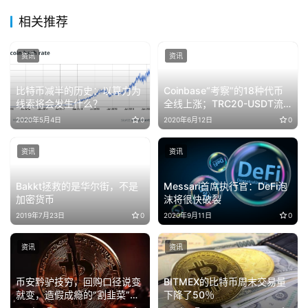
相关推荐
资讯
资讯
比特币减半的历史：以算力为
Coinbase“考察”的18种代币
线索将会发生什么？
全线上涨；TRC20-USDT流
通量突破26亿枚 | 早报
2020年5月4日
0
2020年6月12日
0
资讯
资讯
Bakkt拯救的是华尔街，不是
Messari首席执行官：DeFi泡
加密货币
沫将很快破裂
2019年7月23日
0
2020年9月11日
0
资讯
资讯
​币安黔驴技穷，回购口径说变
BITMEX的比特币周末交易量
就变，造假成瘾的“割韭菜”专
下降了50％
业户？