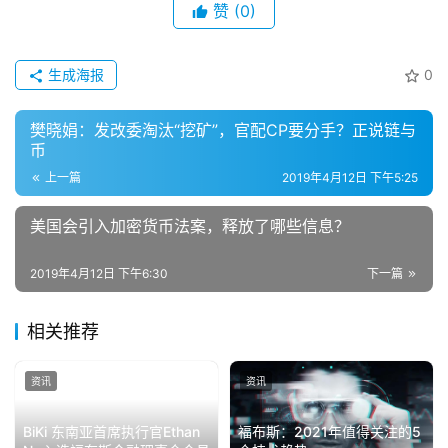
赞
(0)
生成海报
0
樊晓娟：发改委淘汰“挖矿”，官配CP要分手？正说链与
币
上一篇
2019年4月12日 下午5:25
美国会引入加密货币法案，释放了哪些信息？
2019年4月12日 下午6:30
下一篇
相关推荐
资讯
资讯
BiKi 东南亚首席执行官Ethan
福布斯：2021年值得关注的5