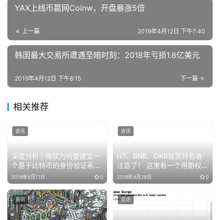
YAX上线币赢网Coinw，开盘暴涨5倍
上一篇
2019年4月12日 下午7:40
韩国最大交易所遭遇至暗时刻：2018年亏损1.8亿美元
2019年4月12日 下午8:15
下一篇
相关推荐
资讯
资讯
深度分析 | 微软为何要建立一
HT、BNB、OKB现货持有者
个基于比特币的身份验证系
注意了！ 这里有一个用期权低
统？
风险套利10%的机会
2019年6月11日
0
2019年4月28日
0
资讯
资讯