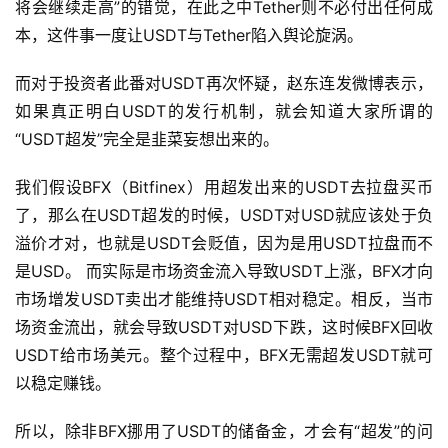
将会继续走高”的错觉，在此之中Tether则不必付出任何成
本，这件事一度让USDT与Tether陷入舆论旋涡。
而对于投资者此番对USDT再次怀疑，赵东连发微博表示，
如果真正明白USDT的发行机制，就会知道大家所谓的
“USDT超发”完全是韭菜妄想出来的。
我们假设BFX（Bitfinex）用超发出来的USDT去拉盘买币
了，那么在USDT超发的时候，USDT对USD就应该处于负
溢价才对，也就是USDT会贬值，因为是用USDT拉盘而不
是USD。 而实际是市场资金流入导致USDT上涨，BFX才向
市场增发USDT卖出才能维持USDT相对稳定。相反，当市
场资金流出，就会导致USDT对USD下跌，这时候BFX回收
USDT给市场美元。整个过程中，BFX无需超发USDT就可
以稳定赚钱。
所以，除非BFX挪用了USDT的储备金，才会有“超发”的问