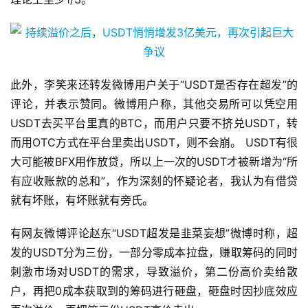
此外，李笑来还转发微博用户关于“USDT是否存在超发”的
评论，并表示赞同。微博用户称，其他交易所可以凭空用
USDT去买平台里真的BTC，而用户只要不挤兑USDT，转
而用OTC方式在平台里卖出USDT，则不会崩。 USDT有很
大可能被BFX用作放贷，所以上一次的USDT才被新增为“所
有应收账款的总和”，作为深刻的怀疑论者，我认为有借贷
就有坏账，有坏账就有旁氏。
有网友微博评论赵东“USDT超发是韭菜妄想”微博时称，超
发的USDT分为三份，一部分零成本拉盘，赚取筹码的同时
刺激市场对USDT的需求，导致溢价，第二份高价卖给散
户，再把0成本获取到的筹码进行砸盘，砸盘时因抄底效应