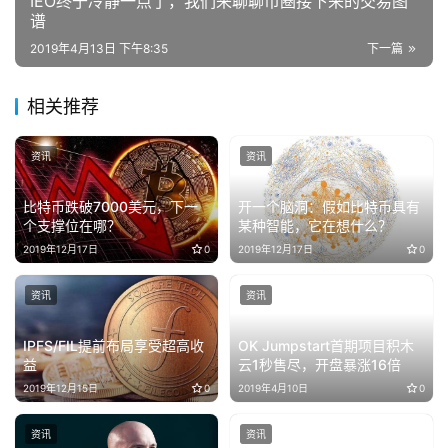
IEO终于冷静一点了，我们来聊聊币圈接下来的交易图
谱
2019年4月13日 下午8:35
下一篇
相关推荐
资讯
资讯
比特币跌破7000美元，下一
开一个脑洞：假如比特币具有
个支撑位在哪？
某种智能，它在想什么？
2019年12月17日
0
2019年12月17日
0
资讯
资讯
IPFS/FIL提前布局享受超高收
OK Jumpstart首期项目积木
益
云1秒售尽，开盘暴涨16倍
2019年12月15日
0
2019年4月10日
0
资讯
资讯