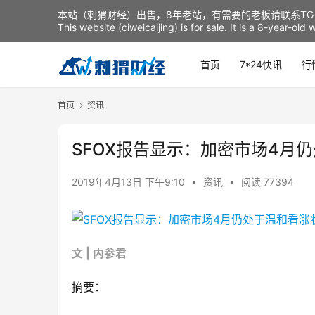
本站（刺猬财经）出售，8年老站，有需要的老板请联系TG：t
This website (ciweicaijing) is for sale. It is a 8-year-ol
首页
7*24快讯
行
首页
资讯
SFOX报告显示：加密市场4月
2019年4月13日 下午9:10
•
资讯
•
阅读 77394
文 | 内参君
摘要：