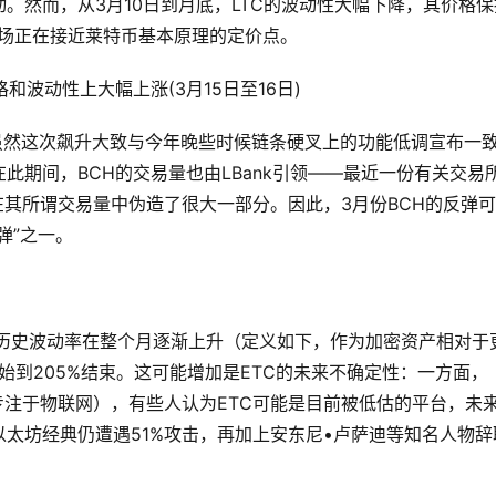
。然而，从3月10日到月底，LTC的波动性大幅下降，其价格保
着市场正在接近莱特币基本原理的定价点。
波动性上大幅上涨(3月15日至16日)
。虽然这次飙升大致与今年晚些时候链条硬叉上的功能低调宣布一
此期间，BCH的交易量也由LBank引领——最近一份有关交易
在其所谓交易量中伪造了很大一部分。因此，3月份BCH的反弹
弹”之一。
0天历史波动率在整个月逐渐上升（定义如下，作为加密资产相对于
始到205%结束。这可能增加是ETC的未来不确定性：一方面，
pps专注于物联网），有些人认为ETC可能是目前被低估的平台，未
太坊经典仍遭遇51%攻击，再加上安东尼•卢萨迪等知名人物辞
。