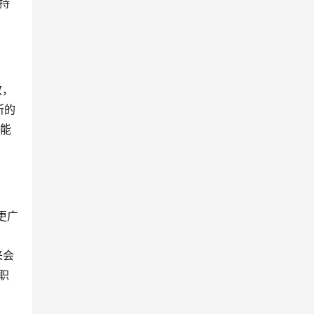
持
致，
所的
可能
更广
来会
职