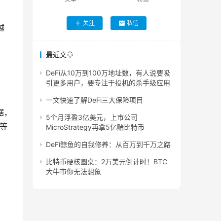
关注
私信
越
最近文章
DeFi从10万到100万地址数，有人说要吸
引更多用户，要专注于投机的杀手级应用
一文快速了解DeFi三大保险项目
据，
5个月浮盈3亿美元，上市公司
）等
MicroStrategy再拿5亿赌比特币
DeFi鲸鱼的自我修养：从百万到千万之路
比特币硬核圆桌：2万美元倒计时！BTC
大牛市你无法想象