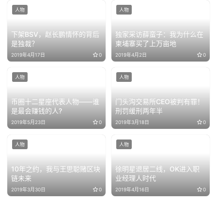
人物
人物
下架BSV，赵长鹏情怀的背后
独家采访薛蛮子：我为什么在
是独裁？
柬埔寨买了上万亩地
2019年4月17日
0
2019年4月2日
0
人物
人物
币圈十二星座代表人物——谁
门头沟交易所CEO被判有罪！
是最会赚钱的人?
刑罚缓刑两年半
2019年5月23日
0
2019年3月18日
0
人物
人物
10年之约，我与王思聪赌区块
徐明星退居二线，OK进入职
链未来
业经理人时代
2019年3月30日
0
2019年4月16日
0