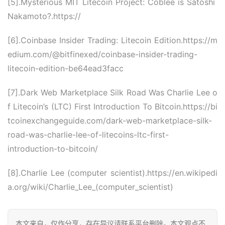
[5].Mysterious MIT Litecoin Project:
Coblee is Satoshi
Nakamoto?
.https:
//
[6].Coinbase Insider Trading:
Litecoin Edition.https:
//m
edium.com/@bitfinexed/coinbase-insider-trading-
litecoin-edition-be64ead3facc
[7].Dark Web Marketplace Silk Road Was Charlie Lee o
f Litecoin’s (LTC) First Introduction To Bitcoin.https:
//bi
tcoinexchangeguide.com/dark-web-marketplace-silk-
road-was-charlie-lee-of-litecoins-ltc-first-
introduction-to-bitcoin/
[8].Charlie Lee (computer scientist).https:
//en.wikipedi
a.org/wiki/Charlie_Lee_(computer_scientist)
本文来自
，仅作分享，存在异议请联系平台删除。本文观点不