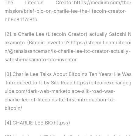
The Litecoin Creator.https:
//medium.com/the-
mission/brief-bio-on-charlie-lee-the-litecoin-creator-
bb9e8df7e8fb
[2].Is Charlie Lee (Litecoin Creator) actually Satoshi N
akamoto (Bitcoin Inventor)?
.https:
//steemit.com/litecoi
n/@renaissanceman/is-charlie-lee-ltc-creator-actually-
satoshi-nakamoto-btc-inventor
[3].Charlie Lee Talks About Bitcoin’s Ten Years; He Was
Introduced to It by Silk Road.https:
//bitcoinexchangeg
uide.com/dark-web-marketplace-silk-road-was-
charlie-lee-of-litecoins-ltc-first-introduction-to-
bitcoin/
[4].CHARLIE LEE BIO.https:
//