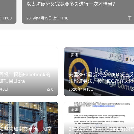
以太坊硬分叉究竟要多久进行一次才恰当？
午11:03
2019年4月15日 上午11:16
下
资讯
周报：揭秘Facebook的
美国SEC最新公告：IEO或违反
项目Libra
联邦证券法，参与IEO存在风险
5月6日
0
2020年1月15日
资讯
法监管加密交易所，加拿
3年52亿人民币，CoinList的