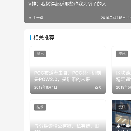
V神：我懒得起诉那些称我为骗子的人
上一篇
2019年4月15日 上
相关推荐
资讯
资讯
POC布道者虫哥：POC共识机制
区块链
是POW2.0，是矿币的未来
稳定通证
2019年8月4日
0
2019年
技术
资讯
五分钟读懂公有链、私有链、联
用证券