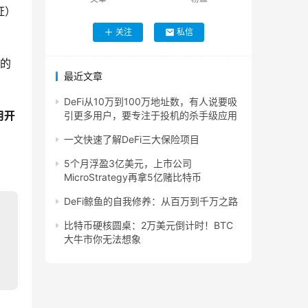
证）
关注
私信
同的
最近文章
DeFi从10万到100万地址数，有人说要吸
用开
引更多用户，要专注于投机的杀手级应用
一文快速了解DeFi三大保险项目
5个月浮盈3亿美元，上市公司
MicroStrategy再拿5亿赌比特币
DeFi鲸鱼的自我修养：从百万到千万之路
比特币硬核圆桌：2万美元倒计时！BTC
大牛市你无法想象