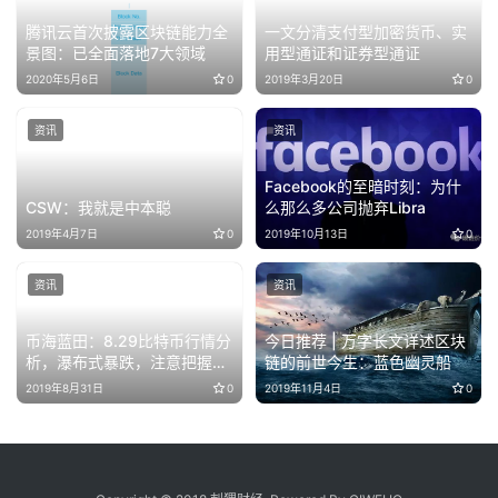
腾讯云首次披露区块链能力全
一文分清支付型加密货币、实
景图：已全面落地7大领域
用型通证和证券型通证
2020年5月6日
0
2019年3月20日
0
资讯
资讯
Facebook的至暗时刻：为什
CSW：我就是中本聪
么那么多公司抛弃Libra
2019年4月7日
0
2019年10月13日
0
资讯
资讯
币海蓝田：8.29比特币行情分
今日推荐 | 万字长文详述区块
析，瀑布式暴跌，注意把握好
链的前世今生：蓝色幽灵船
风控
2019年8月31日
0
2019年11月4日
0