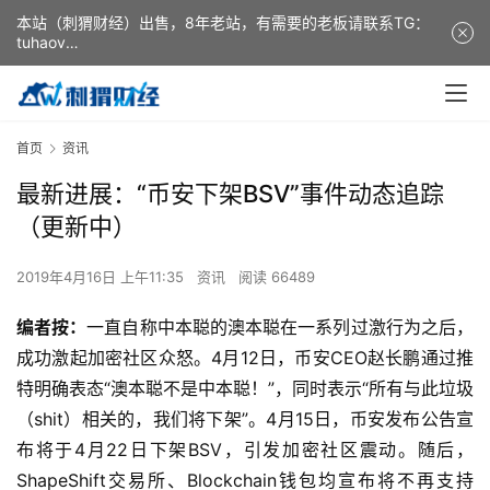
本站（刺猬财经）出售，8年老站，有需要的老板请联系TG：
tuhaov
This website (ciweicaijing) is for sale. It is a 8-year-old
website. If you need it, please contact TG: tuhaov
首页
资讯
最新进展：“币安下架BSV”事件动态追踪
（更新中）
2019年4月16日 上午11:35
资讯
阅读 66489
编者按：
一直自称中本聪的澳本聪在一系列过激行为之后，
成功激起加密社区众怒。4月12日，币安CEO赵长鹏通过推
特明确表态“澳本聪不是中本聪！”，同时表示“所有与此垃圾
（shit）相关的，我们将下架”。4月15日，币安发布公告宣
布将于4月22日下架BSV，引发加密社区震动。随后，
ShapeShift交易所、Blockchain钱包均宣布将不再支持