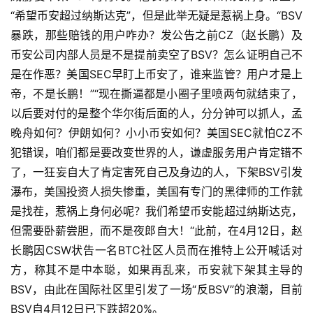
“希望币安超过纳斯达克”，但是此举无疑是惹祸上身。“BSV
暴跌，那些赔钱的用户咋办？发公告之前CZ（赵长鹏）及
币安公司内部人员是不是提前卖空了BSV？怎么证明自己不
是在作恶？美国SEC早盯上币安了，谁来监管？用户才是上
帝，不是长鹏！”“现在撕逼都是小圈子里喷两句就结束了，
以后要对付的是整个华尔街后面的人，分分钟可以抓人，孟
晚舟如何？伊朗如何？小小币安如何？美国SEC就怕CZ不
犯错误，咱们都是要改变世界的人，谦虚服务用户肯定错不
了，一狂妄自大了肯定害死自己及身边的人，下架BSV引发
瀑布，美国投资人损失惨重，美国有专门的黑律师的工作就
是找茬，惹祸上身何必呢？我们希望币安能超过纳斯达克，
但需要卧薪尝胆，而不是夜郎自大！“此前，在4月12日，赵
长鹏因CSW状告一名BTC社区人员而在推特上公开喊话对
方，称其不是中本聪，如果再乱来，币安就下架其主导的
BSV，由此在国际社区里引发了一场“反BSV”的浪潮，目前
BSV自4月12日已下跌超20%。