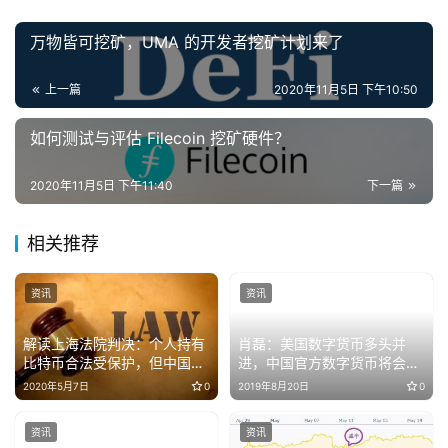
万物皆可挖矿，UMA 的开发者挖矿计划来了
上一篇
2020年11月5日 下午10:50
如何测试与评估 Filecoin 挖矿硬件？
2020年11月5日 下午11:40
下一篇
相关推荐
资讯
资讯
解读上海法院判决：个人持有
肖磊：美国数字货币多头并
比特币合法受保护，但中国不
进，中国官方数字货币将会在
认可行情交易平台
深圳诞生
2020年5月7日
0
2019年8月20日
0
资讯
资讯