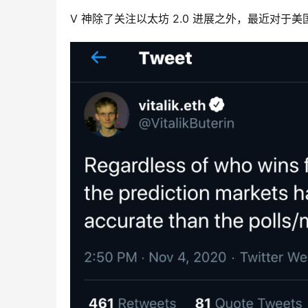
V 神除了关注以太坊 2.0 进展之外，最近对于