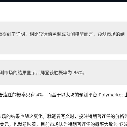
场得到了证明：相比较选前民调或预测模型而言，预测市场的结
测市场的结果显示，拜登获胜概率为 65%。
任的概率只有 4%，而基于以太坊的预测平台 Polymarket 
市场的结果也随之变化。就笔者写文时，投注特朗普连任的价格
.83美元。也就意味着，目前市场认为特朗普连任的概率大致为 17