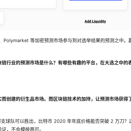
qt、Polymarket 等加密预测市场参与到对选举结果的预测之中。
块链行业的预测市场是什么？有哪些有趣的平台，在大选之中的
实而创建的衍生品市场。而区块链技术的加持，让预测市场获得
支球队可以胜出，比特币 2020 年年底价格能否突破 2 万刀？
验证，不会模棱两可。