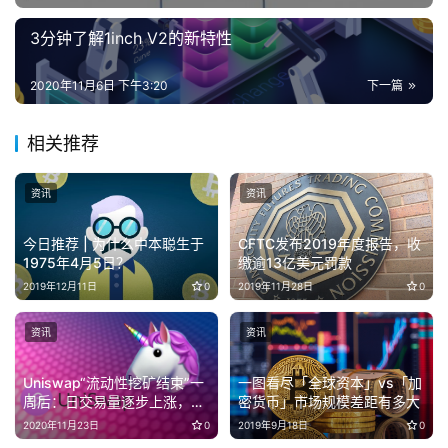
3分钟了解1inch V2的新特性
2020年11月6日 下午3:20
下一篇
相关推荐
资讯
资讯
今日推荐 | 为什么中本聪生于
CFTC发布2019年度报告，收
1975年4月5日？
缴逾13亿美元罚款
2019年12月11日
0
2019年11月28日
0
资讯
资讯
Uniswap“流动性挖矿结束”一
一图看尽「全球资本」vs「加
周后：日交易量逐步上涨，目
密货币」市场规模差距有多大
前已重回“停耕”前水平
2020年11月23日
0
2019年9月18日
0