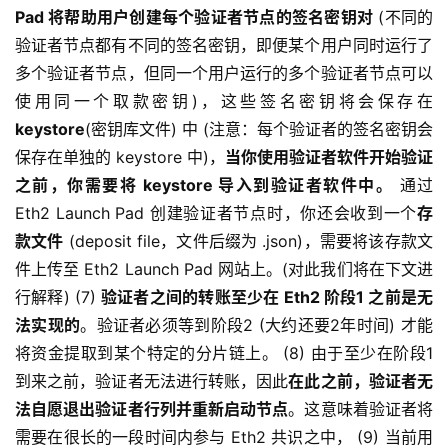
Pad 将帮助用户创建每个验证者节点的签名密钥对
(不同的
验证者节点都有不同的签名密钥，即便某个用户同时运行了
多个验证者节点，但同一个用户运行的多个验证者节点可以
使用同一个取款密钥)，这些签名密钥将会保存在
keystore
(密钥库文件) 中 (注意：每个验证者的签名密钥会
保存在单独的 keystore 中)，
当你使用验证者软件开始验证
之前，你需要将 keystore 导入到验证者软件中。
通过
Eth2 Launch Pad 创建验证者节点时，你还会收到一个
存
款文件
(deposit file，文件后缀为 .json)，需要将该存款文
件上传至 Eth2 Launch Pad 网站上。(对此我们将在下文进
行解释) (7)
验证者之间的转账至少在 Eth2 阶段1 之前是无
法实现的
。验证者必须等到阶段2 (大约还要2年时间) 才能
将资金提取到某个特定的分片链上。 (8) 由于至少在阶段1
到来之前，验证者无法进行转账，因此
在此之前，验证者无
法自愿退出验证者行列并重新启动节点
。这意味着验证者将
需要在很长的一段时间内参与 Eth2 共识之中， (9) 当前用