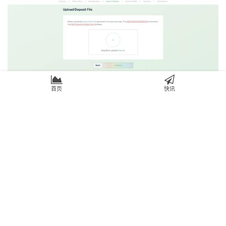
第五步：连接你的钱包
首页
快讯
接下来就是连接你的 Web3 钱包，并点击继续。
请确保你
在你的钱包设置中选择了主网环境
。加下图????