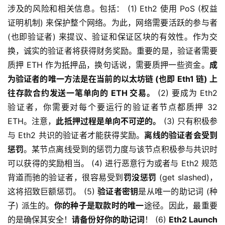
涉及的风险和相关信息。包括： (1) Eth2 使用 PoS (权益
证明机制) 来保护整个网络。为此，网络需要活跃的参与者
(也即验证者) 来提议、验证和保证区块的有效性。作为交
换，诚实的验证者将获得财务奖励。重要的是，验证者需要
质押 ETH 作为抵押品，换句话说，需要质押一些资金。
成
为验证者的唯一方法是在当前的以太坊链 (也即 Eth1 链) 上
往存款合约发送一笔单向的 ETH 交易。
(2) 要成为 Eth2
验证者，你需要对每个要运行的验证者节点都质押 32
ETH。注意，
此抵押过程是单向不可逆的。
(3) 只有积极参
与 Eth2 共识的验证者才能获得奖励。
离线的验证者会受到
惩罚
。某节点离线受到的惩罚力度与该节点积极参与共识时
可以获得的奖励相当。 (4) 进行恶意行为或者与 Eth2 规范
背道而驰的验证者，很容易受到
罚没惩罚
(get slashed)，
这将招致巨额惩罚。 (5)
验证者密钥
是从唯一的助记词 (种
子) 派生的。
你的种子是取款时的唯一
途径。因此，最重要
的是确保其安全！
请备份好你的助记词
！ (6)
Eth2 Launch