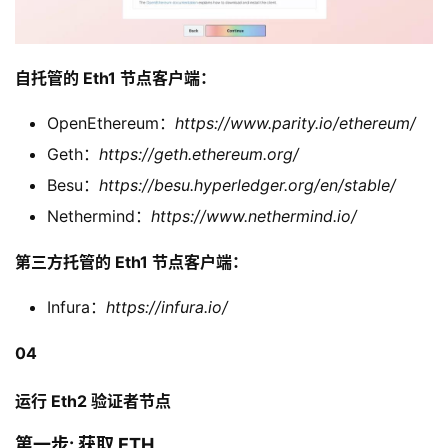
自托管的 Eth1 节点客户端：
OpenEthereum：
https://www.parity.io/ethereum/
Geth：
https://geth.ethereum.org/
Besu：
https://besu.hyperledger.org/en/stable/
Nethermind：
https://www.nethermind.io/
第三方托管的 Eth1 节点客户端：
Infura：
https://infura.io/
04
运行 Eth2 验证者节点
第一步: 获取 ETH