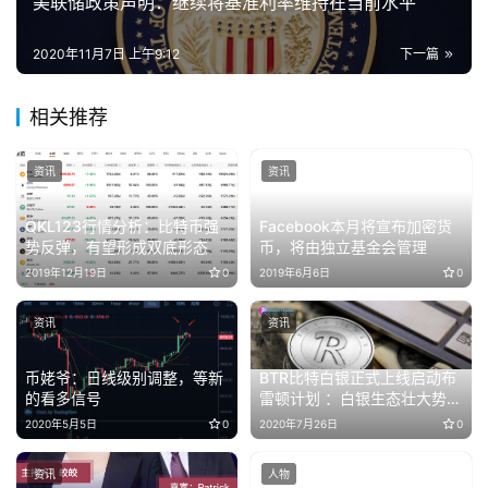
美联储政策声明：继续将基准利率维持在当前水平
2020年11月7日 上午9:12
下一篇
相关推荐
资讯
资讯
QKL123行情分析：比特币强
Facebook本月将宣布加密货
势反弹，有望形成双底形态
币，将由独立基金会管理
2019年12月19日
0
2019年6月6日
0
资讯
资讯
币姥爷：日线级别调整，等新
BTR比特白银正式上线启动布
的看多信号
雷顿计划 ：白银生态壮大势在
必得
2020年5月5日
0
2020年7月26日
0
资讯
人物