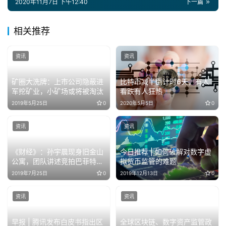
2020年11月7日 下午12:40
下一篇
相关推荐
资讯
资讯
矿圈大洗牌：上市公司隐蔽进
比特币减半倒计时6天，有人
军挖矿业，小矿场或将被淘汰
看跌有人狂热
2019年5月25日
0
2020年5月5日
0
资讯
资讯
《财经》：孙宇晨现身旧金山
今日推荐 | 如何破解对数字虚
公寓，团队讲述竞拍巴菲特午
拟货币监管的难题
餐全程
2019年7月25日
0
2019年12月13日
0
资讯
资讯
早报 | 腾讯发布白皮书指出区
全球区块链、数字资产监管政