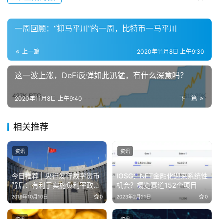
一周回顾：“抑马平川”的一周，比特币一马平川
上一篇
2020年11月8日 上午9:30
这一波上涨，DeFi反弹如此迅猛，有什么深意吗？
2020年11月8日 上午9:40
下一篇
相关推荐
资讯
资讯
今日推荐 | 央行发行数字货币
IOSG：NFT金融化迎来系统性
背后：有利于实施负利率政策
机会？概览赛道152个项目
提振经济？
2019年10月10日
0
2023年2月21日
0