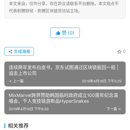
本文来自
，仅作分享，存在异议请联系平台删除。本文观点不
代表刺猬财经 - 刺猬区块链资讯站立场。
赞
(0)
生成海报
0
连续两年发布白皮书，京东试图通过区块链扳回一局 |
追击上市公司
上一篇
2019年4月16日 下午5:25
MixMarvel跨界赞助韩国临时政府成立100周年纪念演
唱会，千人竞技链游新品HyperSnakes
2019年4月16日 下午6:30
下一篇
相关推荐