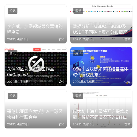
资讯
资讯
李启威，加密领域最会营销的
数据分析：USDC、BUSD及
程序员
USDT不同链上资产分布情况
2019年4月13日
0
2023年2月15日
0
资讯
资讯
关停的区块链游戏工作室
观察 | 区块链如何终结自媒体
0xGames！
时代侵权乱象？
2020年9月16日
0
2020年3月24日
0
资讯
资讯
哥伦比亚国立大学加入全球区
以太坊上海升级将开启提款功
块链科学联合会
能，解析不同情况下的ETH抛
压
2019年4月23日
0
2023年2月15日
0