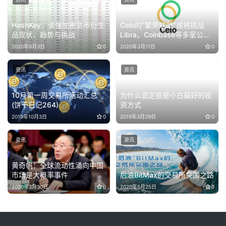
HashKey：读懂加密货币衍生
Celo的“繁荣联盟”或将挑战
品现状、趋势与挑战
Libra，Coinbase等多家公司
加入
2020年9月3日
0
2020年3月11日
0
资讯
资讯
10月第一周交易所活动汇总
为什么说定投是小白最好的投
(饼干日记264)
资方式
2019年10月3日
0
2019年3月29日
0
资讯
资讯
黄奇帆：全球流动性涌向中国
市场是大概率事件
后浪BitMax的交易所突围之路
2020年3月30日
0
2020年5月25日
0