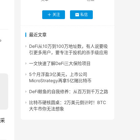
关注
私信
最近文章
行。
DeFi从10万到100万地址数，有人说要吸
引更多用户，要专注于投机的杀手级应用
一文快速了解DeFi三大保险项目
5个月浮盈3亿美元，上市公司
MicroStrategy再拿5亿赌比特币
DeFi鲸鱼的自我修养：从百万到千万之路
比特币硬核圆桌：2万美元倒计时！BTC
大牛市你无法想象
要采