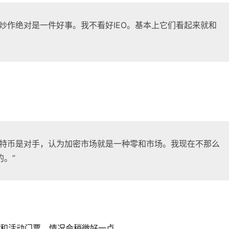
炒作绝对是一件好事。我不看好IEO。基本上它们看起来就和
比特币是对手，认为加密市场就是一种零和市场。我现在不那么
。”
恤和活动门票，情况会稍微好一点。