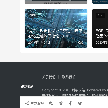
资讯
资讯
借贷、现货和保证金交易：去中
EOS 
心化金融的三段论（中）
起集体
人为抬
2019年11月24日
0
2020年
关于我们
联系我们
Copyright © 2018 刺猬财经. Powered By C
请谨防ICO、增强风险防范意识，理性投资
生成海报