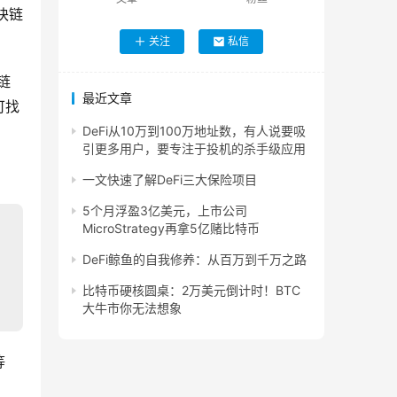
块链
关注
私信
链
最近文章
可找
DeFi从10万到100万地址数，有人说要吸
引更多用户，要专注于投机的杀手级应用
一文快速了解DeFi三大保险项目
5个月浮盈3亿美元，上市公司
MicroStrategy再拿5亿赌比特币
DeFi鲸鱼的自我修养：从百万到千万之路
比特币硬核圆桌：2万美元倒计时！BTC
大牛市你无法想象
等