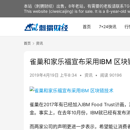
本站（刺猬财经）出售，8年老站，有需要的老板请联系TG：t
This website (ciweicaijing) is for sale. It is a 8-year-ol
首页
7*24快讯
行
首页
资讯
雀巢和家乐福宣布采用IBM 区块
2019年4月19日 上午8:34
•
资讯
•
阅读 90196
雀巢在2017年有已经加入IBM Food Trus
金。事实上，在去年10月份，IBM就已经有发布消息，
而两家公司的声明更进一步表示，希望能让消费