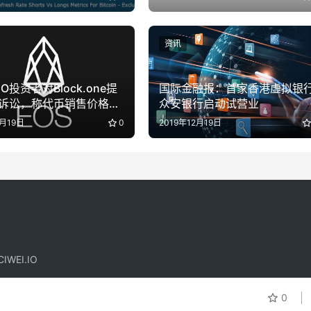
资讯
ICO投资者对Block.one提
国际金融报：首家香港虚拟银
诉讼，称代币销售价格被
众安银行启动试营业
高
5月19日
0
2019年12月19日
IWEI.IO
！
0