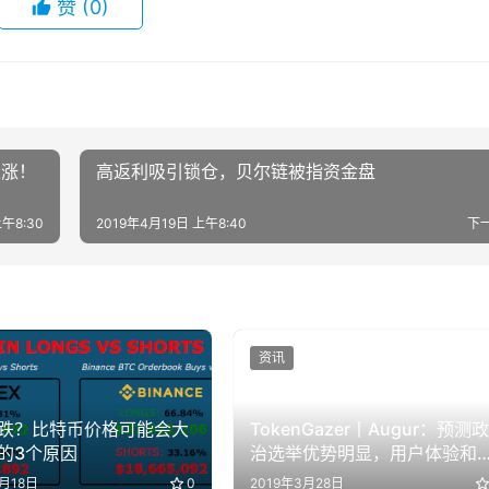
赞
(0)
上涨！
高返利吸引锁仓，贝尔链被指资金盘
午8:30
2019年4月19日 上午8:40
下
资讯
跌？比特币价格可能会大
TokenGazer丨Augur：预测政
的3个原因
治选举优势明显，用户体验和
易量亟待提高
5月18日
0
2019年3月28日