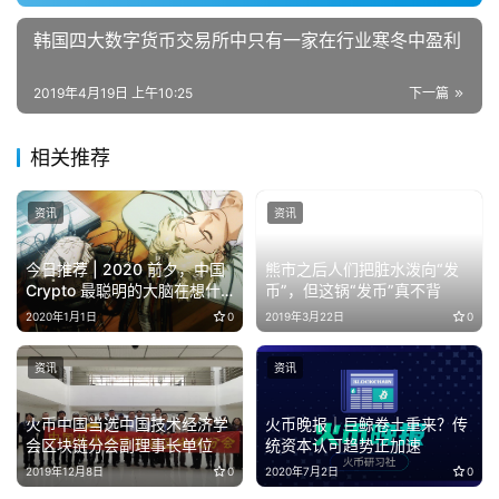
韩国四大数字货币交易所中只有一家在行业寒冬中盈利
2019年4月19日 上午10:25
下一篇
相关推荐
资讯
资讯
今日推荐 | 2020 前夕，中国
熊市之后人们把脏水泼向“发
Crypto 最聪明的大脑在想什
币”，但这锅“发币”真不背
么？
2020年1月1日
0
2019年3月22日
0
资讯
资讯
火币中国当选中国技术经济学
火币晚报｜巨鲸卷土重来？传
会区块链分会副理事长单位
统资本认可趋势正加速
2019年12月8日
0
2020年7月2日
0