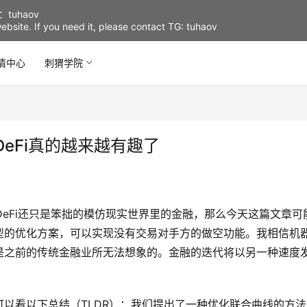
uhaov
d website. If you need it, please contact TG: tuhaov
情中心
刺猬学院
eFi真的越来越有趣了
DeFi还只是笨拙的模仿现实世界里的金融，那么今天这篇文章可
型的优化方案，可以实现没有交易对手方的做空功能。我相信机
是之前的传统金融业所无法想象的。金融的迭代将以另一种速度
以看以下总结（TLDR）：我们提出了一种优化联合曲线的方法