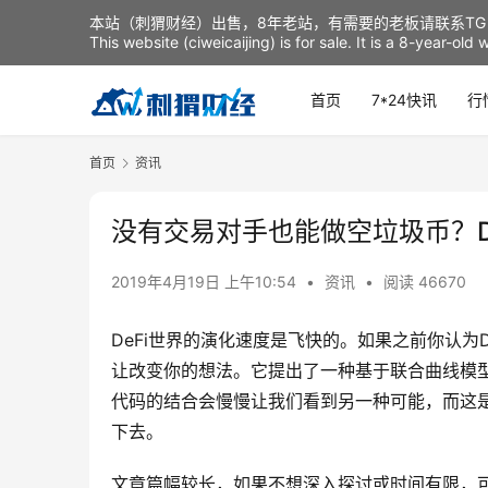
本站（刺猬财经）出售，8年老站，有需要的老板请联系TG：t
This website (ciweicaijing) is for sale. It is a 8-year-ol
首页
7*24快讯
行
首页
资讯
没有交易对手也能做空垃圾币？D
2019年4月19日 上午10:54
•
资讯
•
阅读 46670
DeFi世界的演化速度是飞快的。如果之前你认为
让改变你的想法。它提出了一种基于联合曲线模
代码的结合会慢慢让我们看到另一种可能，而这
下去。
文章篇幅较长，如果不想深入探讨或时间有限，可