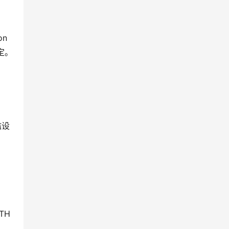
on
定。
槛设
TH