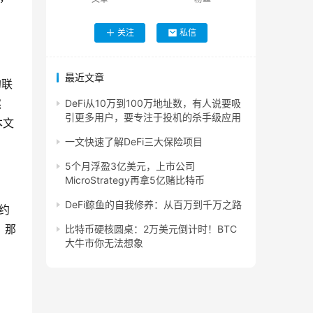
关注
私信
最近文章
的联
然
DeFi从10万到100万地址数，有人说要吸
引更多用户，要专注于投机的杀手级应用
本文
一文快速了解DeFi三大保险项目
5个月浮盈3亿美元，上市公司
MicroStrategy再拿5亿赌比特币
DeFi鲸鱼的自我修养：从百万到千万之路
约
。那
比特币硬核圆桌：2万美元倒计时！BTC
大牛市你无法想象