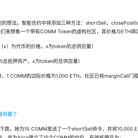
智能合约中将添加三种方法：shortSell，closePositi
，让我们来想象一个带有COMM Token的虚构社区，其价格与ETH绑
P（x）为代币的价格，x为token的总供应量）
）为总抵押资产，x为token的总供应量）
COMM的边际价格为1,000 ETH。社区已将marginCall门
她为15 COMM发送了一个shortSell命令，并将10,000 E
5，并为Alice建立了15个COMM的仓位，有效抵押品为：