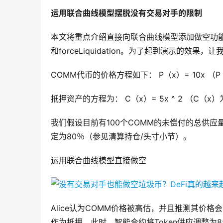
运用联合曲线模型摆脱没有交易对手的限制
本文将重点介绍直接向联合曲线模型添加做空功能的想法。
和forceLiquidation。为了起到演示的效果
COMM代币的价格方程如下： P（x）= 10x （
抵押资产的方程为： C（x）= 5x ^ 2 （C（x
我们假设目前有100个COMM的未偿付的总供应量，1 
定为80％（参见清算持仓/头寸小节）。
运用联合曲线模型直接做空
Alice认为COMM价格被高估，并且推测其价格会下跌。
作为抵押。此时，智能合约将Token供应调整为8