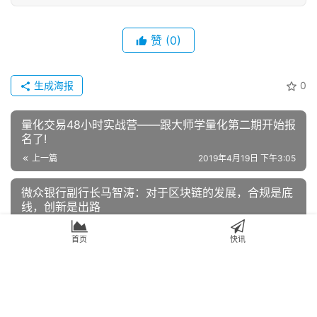
赞
(0)
生成海报
0
量化交易48小时实战营——跟大师学量化第二期开始报
名了!
上一篇
2019年4月19日 下午3:05
微众银行副行长马智涛：对于区块链的发展，合规是底
线，创新是出路
2019年4月19日 下午3:30
下一篇
首页
快讯
相关推荐
观点
观点