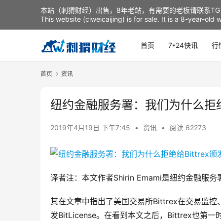
本站（刺猬财经）出售，8年老站，有需要的老板请联系TG：t
This website (ciweicaijing) is for sale. It is a 8-year-ol
首页
7*24快讯
行
首页
资讯
纽约金融服务署：我们为什么拒绝给Bit
2019年4月19日 下午7:45
•
资讯
•
阅读 62273
译者注：本文作者Shirin Emami是纽约金融
其在文章中指出了美国交易所Bittrex在交易
发BitLicense。在看到本文之后，Bittre