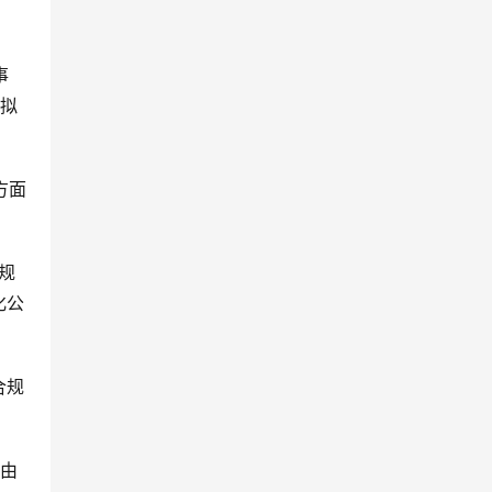
事
虚拟
方面
规
化公
合规
但由