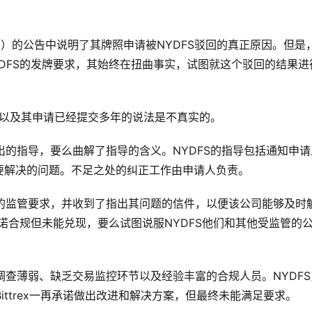
Desk）的公告中说明了其牌照申请被NYDFS驳回的真正原因。但是
DFS的发牌要求，其始终在扭曲事实，试图就这个驳回的结果进
供指导以及其申请已经提交多年的说法是不真实的。
中给出的指导，要么曲解了指导的含义。NYDFS的指导包括通知申请
要解决的问题。不足之处的纠正工作由申请人负责。
牌照的监管要求，并收到了指出其问题的信件，以便该公司能够及时
诺合规但未能兑现，要么试图说服NYDFS他们和其他受监管的
尽职调查薄弱、缺乏交易监控环节以及经验丰富的合规人员。NYDFS
Bittrex一再承诺做出改进和解决方案，但最终未能满足要求。