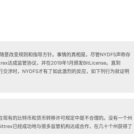
。
，随意改变规则和指导方针。事情的真相是，尽管NYDFS声称存
x达成监管协议，并在2019年1月颁发BitLicense。直到
围进行交涉时，NYDFS才有了如此激烈的反应，如下列行为就证明
东西在现有的比特币和货币转移许可规定中是不合理的。没有一个州
ttrex已经成功地与很多监管机构达成合作，在几十个州获得了