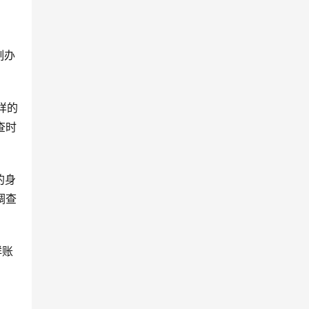
制办
样的
查时
的身
调查
鲜账