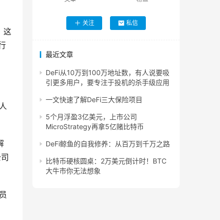
关注
私信
，这
行
最近文章
DeFi从10万到100万地址数，有人说要吸
引更多用户，要专注于投机的杀手级应用
一文快速了解DeFi三大保险项目
人
5个月浮盈3亿美元，上市公司
MicroStrategy再拿5亿赌比特币
解
DeFi鲸鱼的自我修养：从百万到千万之路
公司
比特币硬核圆桌：2万美元倒计时！BTC
大牛市你无法想象
员