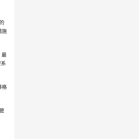
的
措施
，最
控系
够格
管