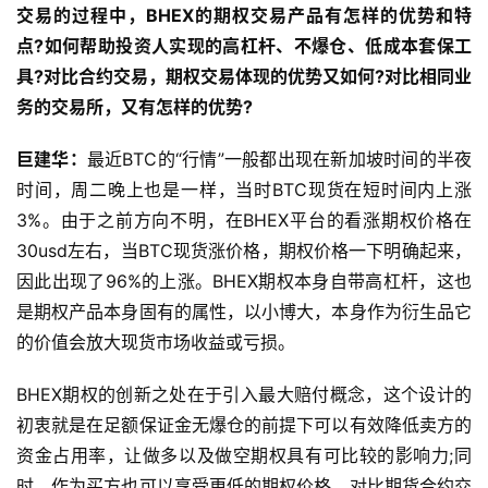
交易的过程中，BHEX的期权交易产品有怎样的优势和特
点?如何帮助投资人实现的高杠杆、不爆仓、低成本套保工
具?对比合约交易，期权交易体现的优势又如何?对比相同业
务的交易所，又有怎样的优势?
巨建华：
最近BTC的“行情”一般都出现在新加坡时间的半夜
时间，周二晚上也是一样，当时BTC现货在短时间内上涨
3%。由于之前方向不明，在BHEX平台的看涨期权价格在
30usd左右，当BTC现货涨价格，期权价格一下明确起来，
因此出现了96%的上涨。BHEX期权本身自带高杠杆，这也
是期权产品本身固有的属性，以小博大，本身作为衍生品它
的价值会放大现货市场收益或亏损。
BHEX期权的创新之处在于引入最大赔付概念，这个设计的
初衷就是在足额保证金无爆仓的前提下可以有效降低卖方的
资金占用率，让做多以及做空期权具有可比较的影响力;同
时，作为买方也可以享受更低的期权价格。对比期货合约交