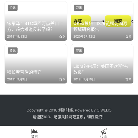
资讯
资讯
宋承泽：BTC重回万点关口上
OKEx投研 | 区块链赋能溯源
方，趋势难道反转了吗？
领域研究报告
2019年9月3日
0
2020年3月12日
0
资讯
资讯
Libra的启示：美国不欢迎“被
穆长春背后的博弈
改良”
2019年9月9日
0
2019年7月19日
0
Copyright © 2018 刺猬财经. Powered By CIWEI.IO
请谨防ICO、增强风险防范意识，理性投资！
首页
快讯