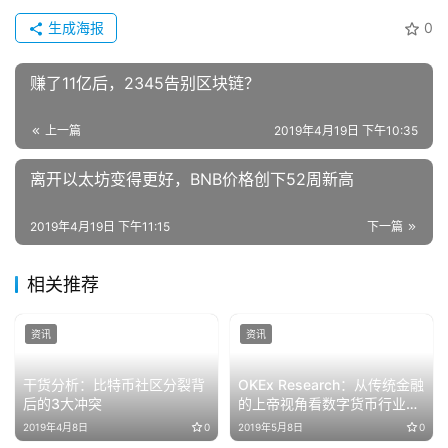
生成海报
0
赚了11亿后，2345告别区块链？
上一篇
2019年4月19日 下午10:35
离开以太坊变得更好，BNB价格创下52周新高
2019年4月19日 下午11:15
下一篇
相关推荐
资讯
资讯
干货分析：比特币社区分裂背
OKEx Research：从传统金融
后的3大冲突
的上帝视角看数字货币行业面
临的信用风险
2019年4月8日
0
2019年5月8日
0