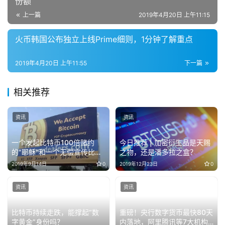
份额
上一篇
2019年4月20日 上午11:15
火币韩国公布独立上线Prime细则，1分钟了解重点
2019年4月20日 上午11:55
下一篇
相关推荐
资讯
资讯
一个发起比特币100倍赌约
今日推荐 | 加密衍生品是天赐
的"耶稣"和一个无偿宣传比特
之物，还是潘多拉之盒？
币的布道者的故事
2019年9月14日
0
2019年12月23日
0
资讯
资讯
比特币持续走跌，能撑起“数
重磅！央行数字货币最快80天
字黄金”身份吗？
内落地，阿里腾讯等7大机构