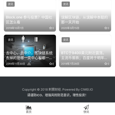
资讯
资讯
Block.one 参与投票？中国社
误解区块链，从误解中本聪的
区怎么看
那一天开始
2019年10月1日
0
2020年3月15日
0
资讯
资讯
去中心，去中介，区块链系统
BTC于9400美元附近震荡，
去掉的是哪一类中心和哪一类
主流币普跌；百度将于明年
中介？
2020上半年开源超级节点技
2019年11月30日
0
2019年7月28日
0
术，实现跨链 | 晨报
Copyright © 2018 刺猬财经. Powered By CIWEI.IO
请谨防ICO、增强风险防范意识，理性投资！
首页
快讯