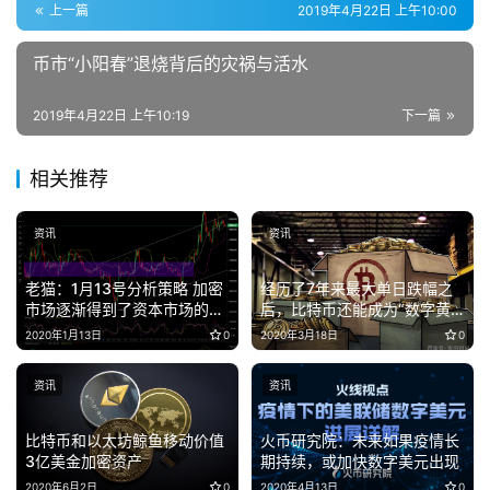
上一篇
2019年4月22日 上午10:00
币市“小阳春”退烧背后的灾祸与活水
2019年4月22日 上午10:19
下一篇
相关推荐
资讯
资讯
老猫：1月13号分析策略 加密
经历了7年来最大单日跌幅之
市场逐渐得到了资本市场的认
后，比特币还能成为“数字黄
可
金”吗？
2020年1月13日
0
2020年3月18日
0
资讯
资讯
比特币和以太坊鲸鱼移动价值
火币研究院：未来如果疫情长
3亿美金加密资产
期持续，或加快数字美元出现
2020年6月2日
0
2020年4月13日
0