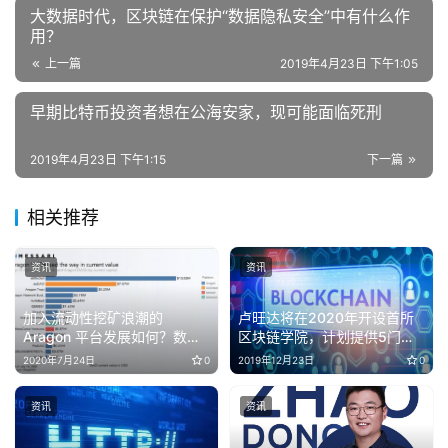
大数据时代，区块链在保护“数据隐私安全”中有什么作
用？
上一篇
2019年4月23日 下午1:05
早期比特币投资者想在公海安家，现可能面临死刑
2019年4月23日 下午1:15
下一篇
相关推荐
资讯
资讯
加入流动性挖矿浪潮的
卢旺达将在2020年开设首所
Aragon 平台发展如何？数据
区块链学院，计划提供5门课
解读其 DAO 生态资金与治理
程
2020年7月24日
0
2019年12月23日
0
现状
资讯
资讯