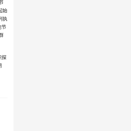
节
起始
列执
他节
群
识探
期