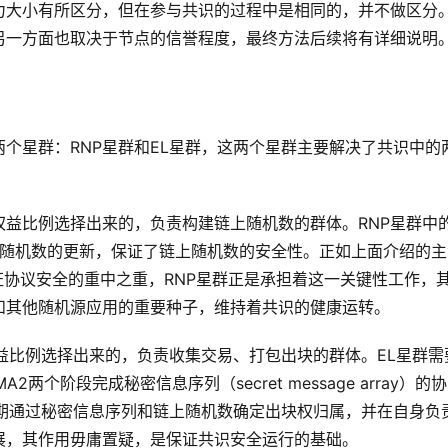
力大小有所区分，但在参与共识的过程中是相同的，并不做区分
另一方面也取决于节点的信誉程度，最终方法后续将有详细说明
个星群：RNP星群和EL星群，这两个星群主要解决了共识中的
权益比例选择出来的，负责构建链上随机数的群体。RNP星群中
作完成随机数的更新，保证了链上随机数的安全性。正如上面介绍的
证协议安全的重中之重，RNP星群正是承担着这一关键性工作，
和其他随机源应用的重要种子，维持着共识的健康运转。
益比例选择出来的，负责收集交易、打包出块的群体。EL星群需
个阶段完成秘密信息序列（secret message array）的协
周期通过秘密信息序列和链上随机数确定出块权归属，并在自身负
展，其作用毋庸置疑，是保证共识安全运行的基础。