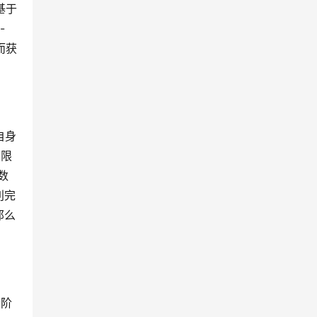
基于
-
而获
自身
门限
数
利完
那么
个阶