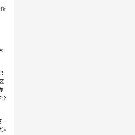
，所
大
识
区
参
安全
有一
共识