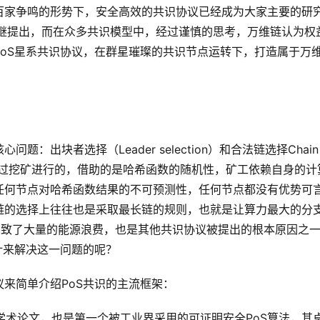
百家争鸣的形势下，安全高效的共识协议已经成为大家主要的研
被相继提出，而在众多共识模型中，经过谨慎的思考，万维链认为权
oS星系共识协议，在群星璀璨的共识节点运转下，打造属于万
出块者选择（Leader selection）和合法链选择Chain 
择是通过挖矿进行的，借助的是哈希函数的随机性，矿工依赖自身的计
任何节点对哈希函数结果的不可预测性，任何节点都没有优势可
链的选择上往往也是采取最长链的规则，也就是让算力最大的分
导致了大量的能源浪费，也是其他共识协议被提出的根本原因之
计来解决这一问题的呢？
来简单介绍PoS共识的主流框架：
的顶尖学术论文，也是第一个被工业界采用的可证明安全PoS算法，其