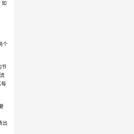
。如
。
两个
的节
主流
其每
要
责出