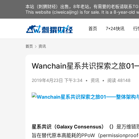
本站（刺猬财经）出售，8年老站，有需要的老板请联系TG：t
This website (ciweicaijing) is for sale. It is a 8-year-ol
首页
7*24快讯
行
首页
资讯
Wanchain星系共识探索之旅0
2019年4月23日 下午3:34
•
资讯
•
阅读 48148
星系共识（Galaxy Consensus
）（）
是万维链
旨在替代原本高能耗的PPoW（permissionp