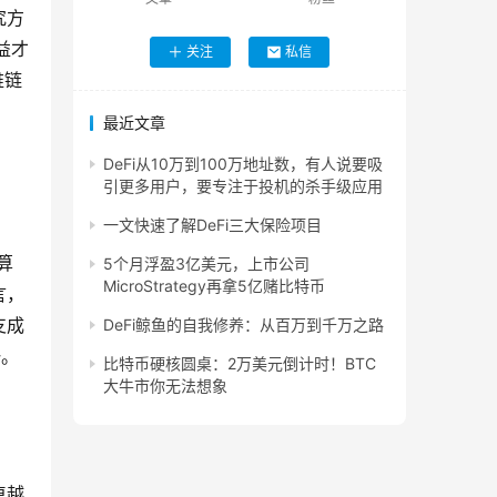
究方
益才
关注
私信
维链
最近文章
DeFi从10万到100万地址数，有人说要吸
引更多用户，要专注于投机的杀手级应用
一文快速了解DeFi三大保险项目
算
5个月浮盈3亿美元，上市公司
MicroStrategy再拿5亿赌比特币
言，
支成
DeFi鲸鱼的自我修养：从百万到千万之路
一。
比特币硬核圆桌：2万美元倒计时！BTC
大牛市你无法想象
卓越