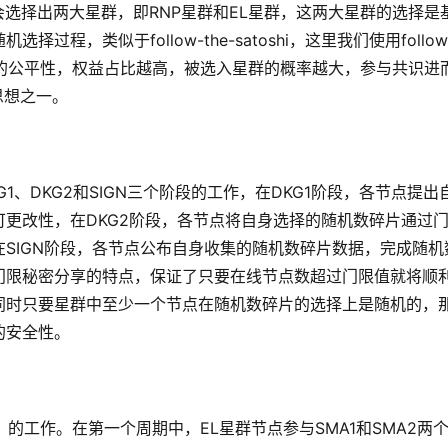
会选择出两大星群，即RNP星群和EL星群，这两大星群的选择是
，类似于follow-the-satoshi，这里我们使用follow
与组建星群的公平性，权益占比越高，被选入星群的概率越大，参与共识进
思想之一。
1、DKG2和SIGN三个阶段的工作，在DKG1阶段，各节点提出
更改性，在DKG2阶段，各节点将自身选择的随机数碎片通过
SIGN阶段，各节点公布自身收集的随机数碎片数据，完成随机
门限秘密分享的特点，保证了只要在线节点数超过门限值就将顺
同时只要星群中至少一个节点在随机数碎片的选择上是随机的，
的安全性。
）的工作。在第一个周期中，EL星群节点参与SMA1和SMA2两