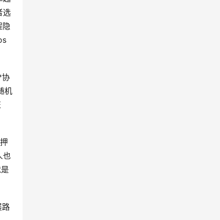
者选
程隐
s
*协
随机
证
质押
人也
就是
展路