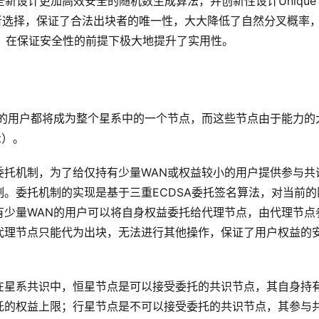
，全新设计更加高效安全的随机数生成算法，并创新性设计Unique 
，用于出块者选择，保证了合法出块者的唯一性，大大降低了自然分叉概率
ased，在保证安全性的前提下极大地提升了实用性。
N的用户都将成为整个星系中的一个节点，而这些节点由于能力的
t）。
委托机制，为了给仅持有少量WAN或权益较小的用户提供参与共
。委托机制的实现是基于三重ECDSA委托签名算法，对当前的
有少量WAN的用户可以将自身权益委托给代理节点，由代理节点
代理节点只能代为出块，无法进行其他操作，保证了用户权益的
在星系共识中，恒星节点是可以接受委托的共识节点，其自身持
托的权益上限；行星节点是不可以接受委托的共识节点，其参与