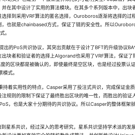
，并在其中设计了实用的算法模块。在其多个系列版本中，出块
择到采用VRF算法的匿名选择，Ouroboros逐渐将选择的过
是chainbased方式，保证了链的安全性。所以Ouroboro
d模式。
icali提出的PoS共识协议，其突出贡献在于设计了BFT的升级协议BA
块者和验证者的选择上Algorand也采用了VRF算法，保证了
高度的区块都是被确认的，即使最终是空区块，也是经过投票认
投票模式。
，秉持着实用性的特点，Casper采用了投注式共识，完成保证金
投注规则的限制下保证了最终胜出区块的唯一性，而胜出的验证
为PoS，也是大家十分期待的共识协议。所以Casper的整体框架
归到星系共识，经过深入的思考研究，星系共识坚持学术派的发