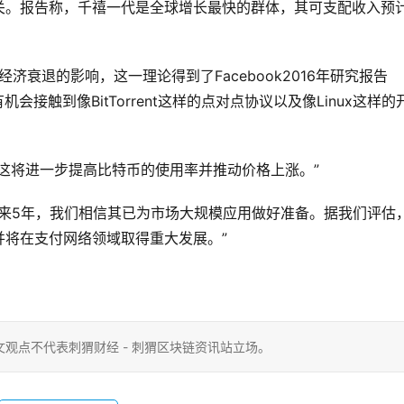
关。报告称，千禧一代是全球增长最快的群体，其可支配收入预
济衰退的影响，这一理论得到了Facebook2016年研究报告
接触到像BitTorrent这样的点对点协议以及像Linux这样的
这将进一步提高比特币的使用率并推动价格上涨。”
未来5年，我们相信其已为市场大规模应用做好准备。据我们评估
并将在支付网络领域取得重大发展。”
观点不代表刺猬财经 - 刺猬区块链资讯站立场。