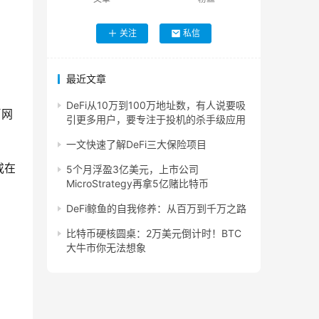
关注
私信
最近文章
DeFi从10万到100万地址数，有人说要吸
币网
引更多用户，要专注于投机的杀手级应用
一文快速了解DeFi三大保险项目
或在
5个月浮盈3亿美元，上市公司
MicroStrategy再拿5亿赌比特币
DeFi鲸鱼的自我修养：从百万到千万之路
比特币硬核圆桌：2万美元倒计时！BTC
大牛市你无法想象