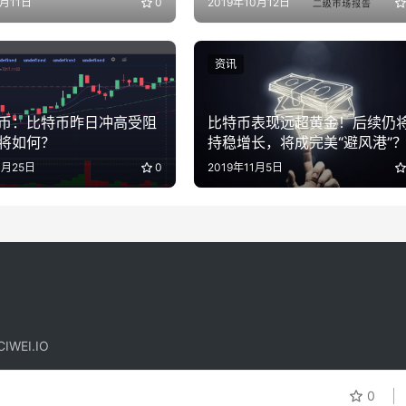
3月11日
0
2019年10月12日
资讯
币：比特币昨日冲高受阻
比特币表现远超黄金！后续仍
将如何？
持稳增长，将成完美“避风港”
1月25日
0
2019年11月5日
IWEI.IO
！
0