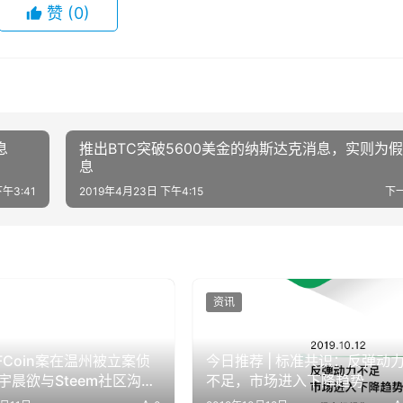
赞
(0)
息
推出BTC突破5600美金的纳斯达克消息，实则为
息
午3:41
2019年4月23日 下午4:15
下
资讯
 FCoin案在温州被立案侦
今日推荐 | 标准共识：反弹动
宇晨欲与Steem社区沟通
不足，市场进入下降趋势
争，社区要求其道歉