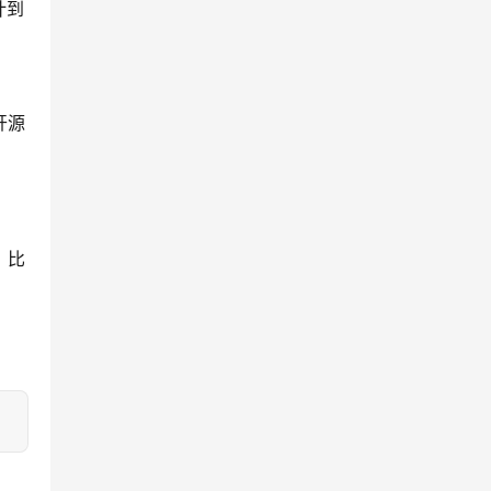
计到
开源
，比