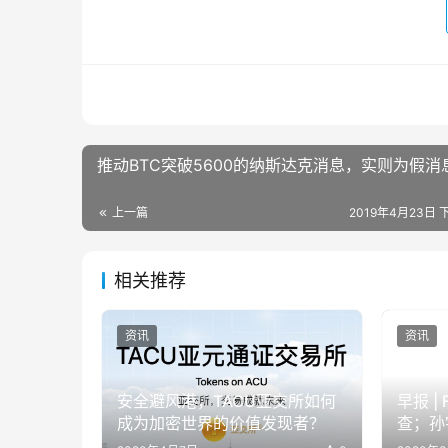
推动BTC突破5600的纳斯达克消息，实则为假消
上一篇
2019年4月23日 下
相关推荐
资讯
资讯
安全避风港，TACU亚交所如何
早报 |
成为加密世界的价值发现者？
查；孙
平息纷