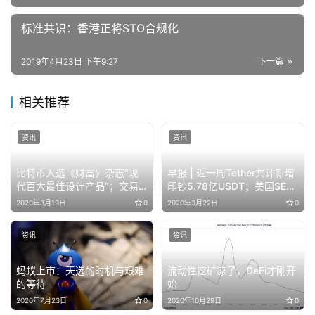
标准共识：香港正将STO合规化
2019年4月23日 下午9:27
下一篇
相关推荐
资讯
资讯
比特币入选《财富》杂志“现
早报 | 近一周Tether共计新增
代百大最佳设计产品”；交易
印钞5.78亿USDT；美国SEC
所比特币净流入量持续攀高
要求对Kik公司1亿美元的KIN
2020年3月19日
0
2020年3月22日
0
发行进行初步简易判决
资讯
资讯
蚂蚁上市：天选的时机与艰难
流动性挖矿凉了，DeFi才刚开
的等待
始
2020年7月23日
0
2020年10月29日
0