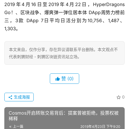
2019年4月16日至2019年4月22日，HyperDragons
Go！、区块战争、爆爽弹一弹位居本体 DApp周势力榜前
三，3款 DApp 7日平均日活分别为10,756、1,487、
1,303。
本文来自
，仅作分享，存在异议请联系平台删除。本文观点不
代表刺猬财经 - 刺猬区块链资讯站立场。
赞
(0)
生成海报
0
Cosmos开启转账交易背后：提案曾被拒绝，投票权被
稀释
上一篇
2019年4月23日 下午9:20