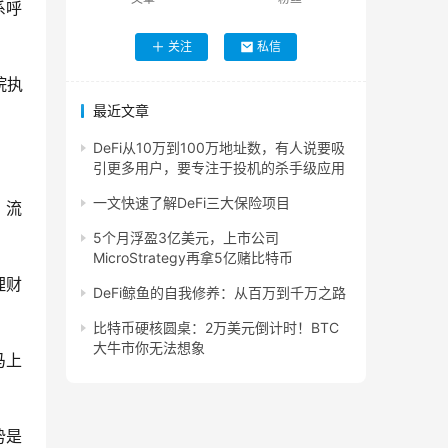
系呼
关注
私信
院执
最近文章
DeFi从10万到100万地址数，有人说要吸
引更多用户，要专注于投机的杀手级应用
一文快速了解DeFi三大保险项目
，流
5个月浮盈3亿美元，上市公司
MicroStrategy再拿5亿赌比特币
理财
DeFi鲸鱼的自我修养：从百万到千万之路
比特币硬核圆桌：2万美元倒计时！BTC
大牛市你无法想象
马上
势是