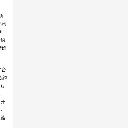
题
码构
结
合约
精确
平台
合约
)。
认
才开
裂。
块链