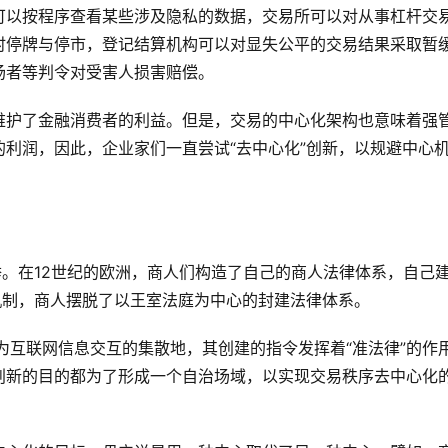
可以按程序查看某些涉及隐私的数据，交易所可以对从事杠杆交
时停牌与停市，登记结算机构可以对显失公平的交易结果采取暂
场者等判令对受害人损害赔偿。
维护了金融消费者的利益。但是，交易的中心化架构也意味着强
利润，因此，企业家们一直尝试“去中心化”创新，以规避中心
举。在12世纪的欧洲，商人们构造了自己的商人法律体系，自己
机制，商人摆脱了以王室法庭为中心的封建法律体系。
为互联网信息交互的集散地，其创建的指令发挥着“准法律”的作
创新的目的都为了形成一个自治场域，以实现交易秩序去中心化