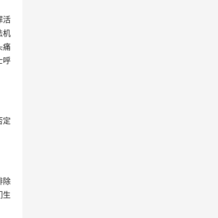
罪活
法机
头痛
士呼
否定
排除
们生