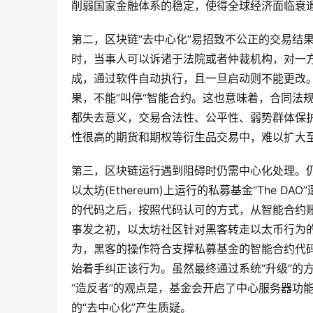
削弱国家金融体系的稳定，使得全球经济面临衰
第二，区块链“去中心化”易招致不公正的交易结
时，当事人可以诉诸于法院或者仲裁机构，对一
成，通过软件自动执行，且一旦启动则不能更改
果，不能”叫停“智能合约。这也意味着，合同法
都失去意义，交易合法性、公平性、弱势群体保
性很高的期货和期权等衍生品交易中，难以扩大
第三，区块链运行遇到阻碍时仍需中心化处理。仍
以太坊(Ethereum)上运行的私募基金“The
的代码之后，按照代码认可的方式，从智能合约账户
事发之初，以太坊社区针对黑客转走以太币行为的
为，黑客的操作符合支撑私募基金的智能合约代码
始着手纠正该行为。虽然最终通过系统“升级”的
“造反者”的观点是，基金会开启了中心服务器功
的“去中心化”产生质疑。