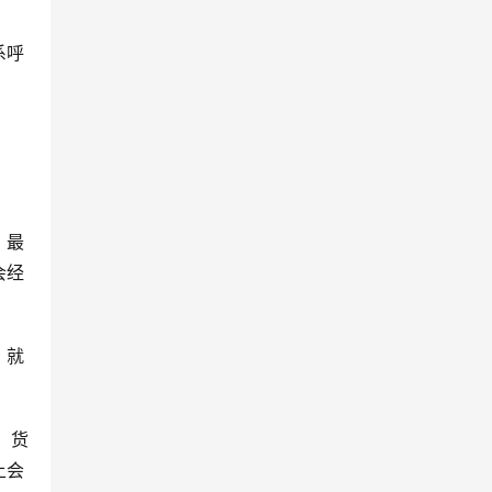
系呼
，最
会经
，就
，货
上会