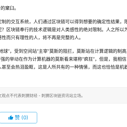
新的窠臼。
定制的交互系统，人们通过区块链可以得到想要的确定性结果，
呢？区块链奉行的技术逻辑是对人类感性的绝对限制。人之所以
感性而只有理性的人，将不再是完整的人。
地球”，受到空间站“主宰”莫斯的阻拦，莫斯站在计算逻辑的制高
培强的举动在作为计算机器的莫斯看来堪称“疯狂”，但是，我相信
人甚至会热泪盈眶，这是人所共有的一种情愫，而这也恰恰是机
观点不代表刺猬财经 - 刺猬区块链资讯站立场。
赞
(0)