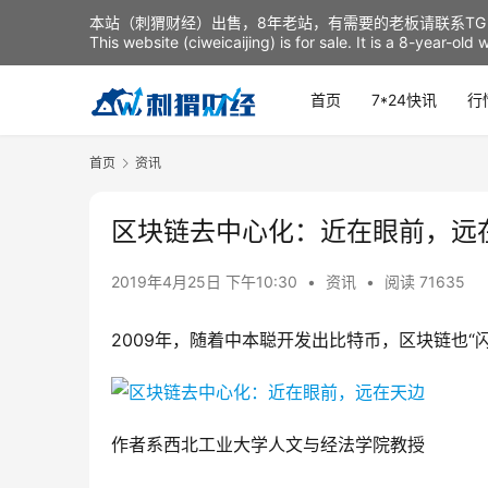
本站（刺猬财经）出售，8年老站，有需要的老板请联系TG：t
This website (ciweicaijing) is for sale. It is a 8-year-ol
首页
7*24快讯
行
首页
资讯
区块链去中心化：近在眼前，远
2019年4月25日 下午10:30
•
资讯
•
阅读 71635
2009年，随着中本聪开发出比特币，区块链也“
作者系西北工业大学人文与经法学院教授