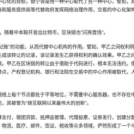
中心化的目标，毋宁说是用一种中心取代了另一种中心，譬如，
商和服务提供商等代替政府发挥网络治理作用，交易的中心化架
年，随着中本聪开发出比特币，区块链也“闪亮登场”。
记账”的功能，从而代替中心机构的作用。譬如，甲乙之间权利
生成该转让的记录，该记录发生乙获得权利的确认效果。甲乙之
赖。甲乙在区块链的转让由于借助于代码进行，根本无法违约。
特点，产权登记机构、银行和法院在交易中的中心作用被取代，
网络上每个节点都处于平等地位，不需要中心服务器，也不存在
，其被誉为“继互联网以来最伟大的创新”。
球支付、银团贷款、抵押品管理、代理投票、证券发行、创建分
、物流、医疗、邮件、签证、税收等众多领域，俨然形成了一个