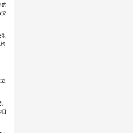
易的
缓交
管制
机构
建立
用，
的目