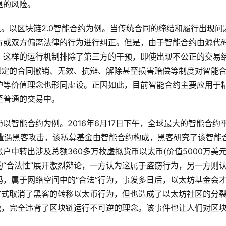
退的风险。
果。以区块链2.0智能合约为例。当传统合同的缔结和履行出现问
方或双方偏离法律的行为进行纠正。但是，由于智能合约由源代
。这样的运行机制排除了第三方的干预，即使出现不公正的交易
规定的合同撤销、无效、抗辩、解除甚至损害赔偿等制度对智能
护等价值理念也形同虚设。正因如此，目前智能合约主要应用于
至普通的交易中。
以智能合约为例。2016年6月17日下午，全球最大的智能合约
 DAO”遭遇黑客攻击，该私募基金由智能合约构成，黑客研究了该智能
中转出涉及总额360多万枚虚拟货币以太币(价值5000万美元
“合法性”展开激烈辩论，一方认为这属于盗窃行为，另一方则
，属于网络空间中的“合法”行为，事发多日后，以太坊基金会
方式取消了黑客的转移以太币行为，但也造成了以太坊社区的分
能，完全违背了区块链运行不可逆的理念。该事件也让人们对区