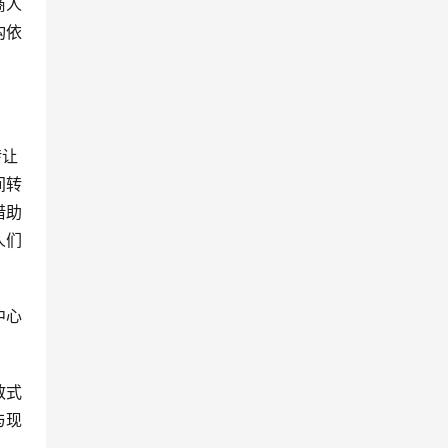
商人
构依
转让
间转
借助
人们
中心
散式
与现