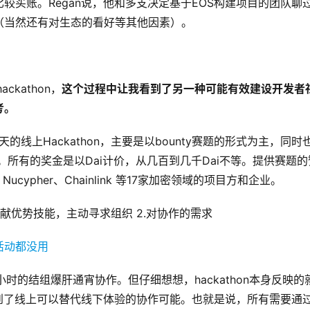
较买账。Regan说，他和多支决定基于EOS构建项目的团队聊
（当然还有对生态的看好等其他因素）。
ckathon，
这个过程中让我看到了另一种可能有效建设开发者
考。
天的线上Hackathon，主要是以bounty赛题的形式为主，同时
。所有的奖金是以Dai计价，从几百到几千Dai不等。提供赛题的
hx、Nucypher、Chainlink 等17家加密领域的项目方和企业。
献优势技能，主动寻求组织 2.对协作的需求
4小时的结组爆肝通宵协作。但仔细想想，hackathon本身反映的
我看到了线上可以替代线下体验的协作可能。也就是说，所有需要通