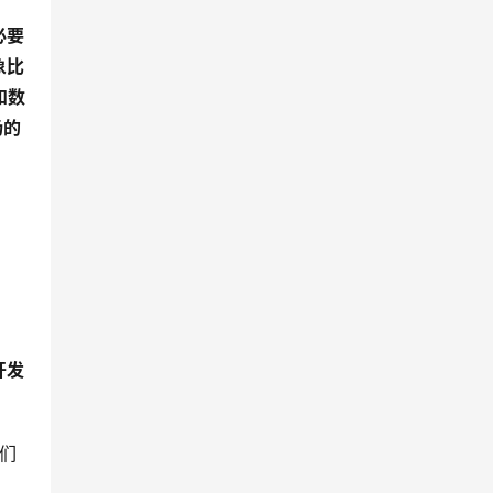
必要
象比
和数
场的
开发
者们