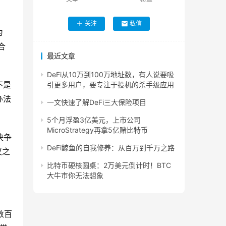
关注
私信
为
合
最近文章
DeFi从10万到100万地址数，有人说要吸
不是
引更多用户，要专注于投机的杀手级应用
办法
一文快速了解DeFi三大保险项目
5个月浮盈3亿美元，上市公司
MicroStrategy再拿5亿赌比特币
决争
DeFi鲸鱼的自我修养：从百万到千万之路
议之
比特币硬核圆桌：2万美元倒计时！BTC
大牛市你无法想象
数百