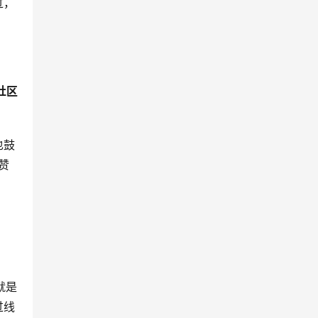
过，
社区
也鼓
赞
就是
过线