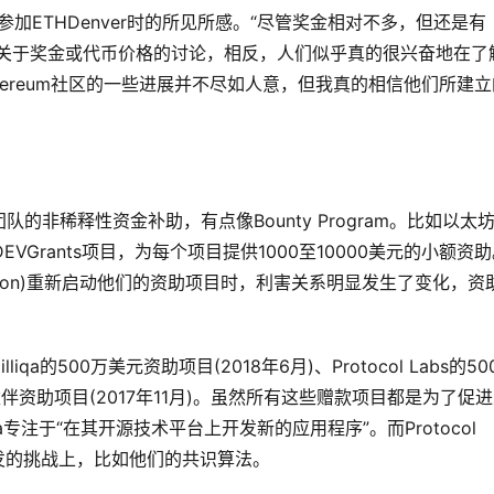
份时参加ETHDenver时的所见所感。“尽管奖金相对不多，但还是有
何关于奖金或代币价格的讨论，相反，人们似乎真的很兴奋地在了
ereum社区的一些进展并不尽如人意，但我真的相信他们所建立
非稀释性资金补助，有点像Bounty Program。比如以太
初启动的DEVGrants项目，为每个项目提供1000至10000美元的小额资
undation)重新启动他们的资助项目时，利害关系明显发生了变化，资
qa的500万美元资助项目(2018年6月)、Protocol Labs的50
合作伙伴资助项目(2017年11月)。虽然所有这些赠款项目都是为了促
a专注于“在其开源技术平台上开发新的应用程序”。而Protocol
核心开发的挑战上，比如他们的共识算法。