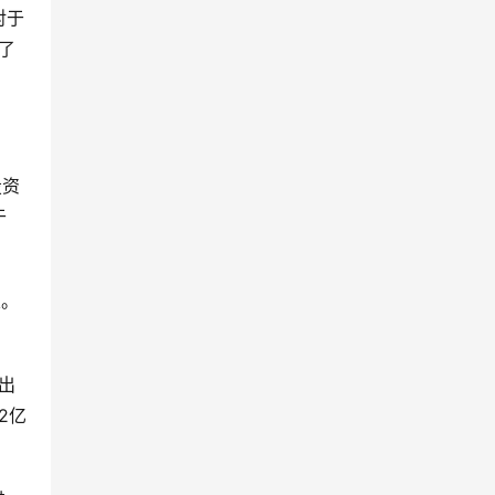
对于
供了
投资
于
次。
出
2亿