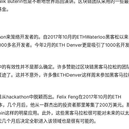
ik Buterin也是不断地世界巡回演讲。区块链团队采用的一些
基金。
n来笼络开发者的。自2017年10月的ETHWaterloo黑客松以
多名开发者。今年2月的ETH Denver更是吸引了1000名开
中的有效性并不是那么确定。许多赞助过区块链黑客马拉松的团
了。这并不意外，许多像ETHDenver这样周末参加黑客马拉
athon中脱颖而出。Felix Feng在2017年10月的ETH
l的最早版本，几个月后，他从一群杰出的投资者那里筹集了200万美元。
es、Gitcoin这样的明星应用。此外，这些黑客马拉松很可能对未来的以
松几个月后决定全职进入该领域也是很有可能的。