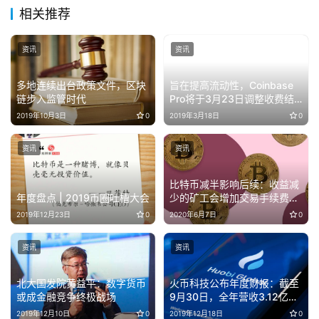
相关推荐
资讯
资讯
多地连续出台政策文件，区块
旨在提高流动性，Coinbase
链步入监管时代
Pro将于3月23日调整收费结
构
2019年10月3日
0
2019年3月18日
0
资讯
资讯
比特币减半影响后续：收益减
年度盘点 | 2019币圈吐槽大会
少的矿工会增加交易手续费
吗？
2019年12月23日
0
2020年6月7日
0
资讯
资讯
北大国发院黄益平：数字货币
火币科技公布年度财报：截至
或成金融竞争终极战场
9月30日，全年营收3.12亿港
元
2019年12月10日
0
2019年12月18日
0