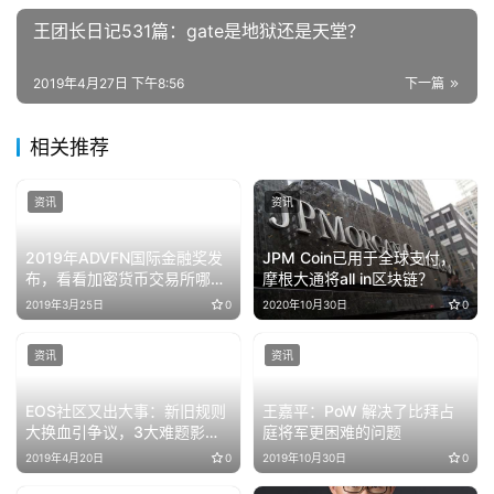
王团长日记531篇：gate是地狱还是天堂？
2019年4月27日 下午8:56
下一篇
相关推荐
资讯
资讯
2019年ADVFN国际金融奖发
JPM Coin已用于全球支付，
布，看看加密货币交易所哪家
摩根大通将all in区块链？
强？
2019年3月25日
0
2020年10月30日
0
资讯
资讯
EOS社区又出大事：新旧规则
王嘉平：PoW 解决了比拜占
大换血引争议，3大难题影响
庭将军更困难的问题
其未来发展
2019年4月20日
0
2019年10月30日
0