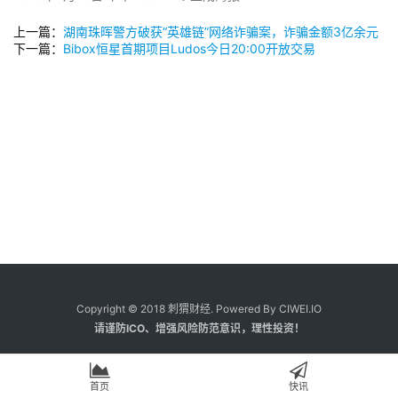
上一篇：
湖南珠晖警方破获“英雄链”网络诈骗案，诈骗金额3亿余元
下一篇：
Bibox恒星首期项目Ludos今日20:00开放交易
Copyright © 2018 刺猬财经. Powered By CIWEI.IO
请谨防ICO、增强风险防范意识，理性投资！
首页
快讯