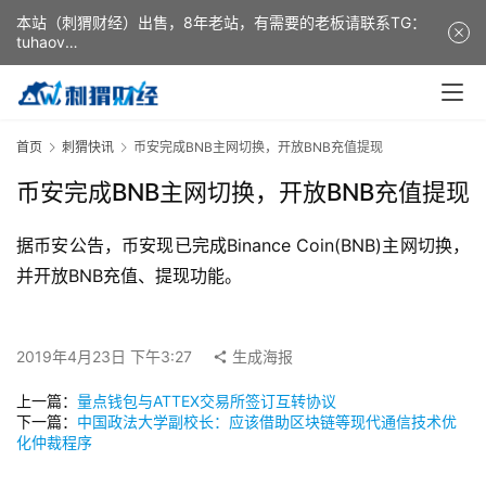
本站（刺猬财经）出售，8年老站，有需要的老板请联系TG：
tuhaov
This website (ciweicaijing) is for sale. It is a 8-year-old
website. If you need it, please contact TG: tuhaov
首页
刺猬快讯
币安完成BNB主网切换，开放BNB充值提现
币安完成BNB主网切换，开放BNB充值提现
据币安公告，币安现已完成Binance Coin(BNB)主网切换，
并开放BNB充值、提现功能。
2019年4月23日 下午3:27
生成海报
上一篇：
量点钱包与ATTEX交易所签订互转协议
下一篇：
中国政法大学副校长：应该借助区块链等现代通信技术优
化仲裁程序