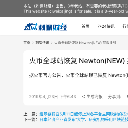
本站（刺猬财经）出售，8年老站，有需要的老板请联系TG：t
This website (ciweicaijing) is for sale. It is a 8-year-ol
首页
7*24快讯
行
首页
刺猬快讯
火币全球站恢复 Newton(NEW) 提币业务
火币全球站恢复 Newton(NEW
据火币官方公告，火币全球站现已恢复 Newton(
2019年4月23日 下午6:43
生成海报
分享到:
上一篇：
维基链将自5月11日起停止对各平台主网映射的技
下一篇：
日本经济产业省发布“大学、研究机构采用区块链技