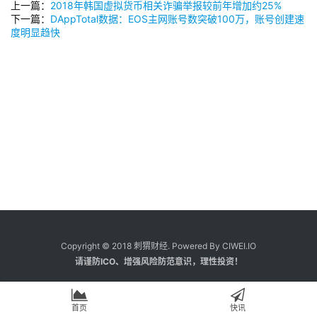
上一篇：
2018年韩国虚拟货币相关诈骗举报较前年增加约25%
下一篇：
DAppTotal数据：EOS主网账号数突破100万，账号创建速
度明显趋快
Copyright © 2018 刺猬财经. Powered By CIWEI.IO
请谨防ICO、增强风险防范意识，理性投资！
首页
快讯