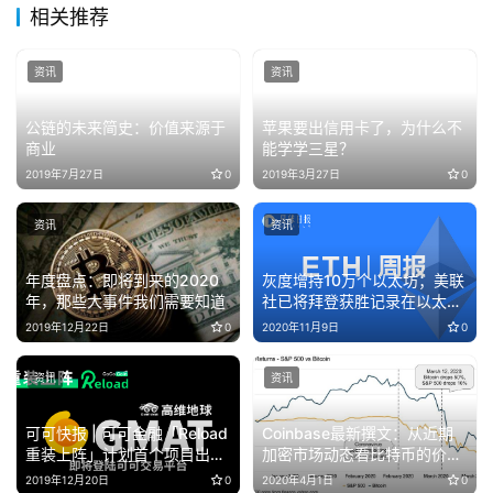
相关推荐
资讯
资讯
公链的未来简史：价值来源于
苹果要出信用卡了，为什么不
商业
能学学三星？
2019年7月27日
0
2019年3月27日
0
资讯
资讯
年度盘点：即将到来的2020
灰度增持10万个以太坊；美联
年，那些大事件我们需要知道
社已将拜登获胜记录在以太坊
区块链上（11.2-11.8）
2019年12月22日
0
2020年11月9日
0
资讯
资讯
可可快报 | 可可金融「Reload
Coinbase最新撰文：从近期
重装上阵」计划首个项目出
加密市场动态看比特币的价值
炉，高维地球即将上线交易
主张
2019年12月20日
0
2020年4月1日
0