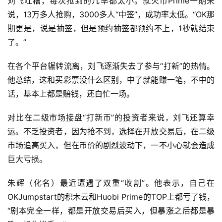
刘飞吐槽，每次抢到的几率都太小。就火币Prime一期来
说，13万多人抢购，3000多人“中签”，成功率太低。“OK那
期更是，说是抽签，但是预约抽签都预约不上，1秒就结束
了。”
在各个平台辗转流离，刘飞逐渐失去了参与“打新”的热情。
他总结，这和买彩票没什么区别，中了就能赚一笔，不中的
话，基本上都是赔钱，还白忙一场。
对比在二级市场接盘“打新币”的投资者来说，刘飞还算幸
运。不乏投资者，因为抢不到，选择在开放交易后，在二级
市场追高买入，但在币价的剧烈波动下，一不小心就会造成
巨大亏损。
朱辉（化名）最近遭遇了双重“收割”。他表示，自己在
OKJumpstart的积木云和Huobi Prime的TOP上都亏了钱，
“剧本完全一样，都是开放交易后买入，但暴涨之后都是暴