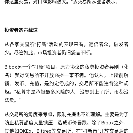
你这里交易，对口碑影响很大。”该交易所从业者表示。
投资者怨声载道
从各家交易所“打新”活动的表现来看，翻倍者众，破发者
少。尽管如此，市场投资者仍旧怨言不断。
Bibox另一个“打新”项目，原力协议的私募投资者吴刚（化
名）就对交易所不开放充提一事不满。他认为，上所前解
锁、发币、充值，是约定俗成的，交易所不能违背这种规
矩。“私募才是承担最多风险的人，没想到上了所，币都没
法卖。”
从交易所的角度来考虑，限制充提也不难理解。主要是为了
防止私募额度大量抛压，造成币价暴跌。除了Bibox之外，
其他如OKEx、Bittrex等交易所，在“打新币”开放交易后的