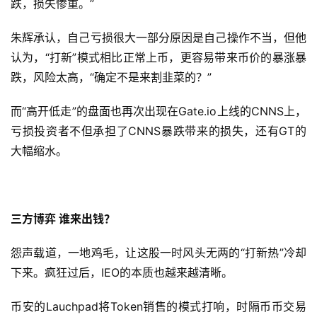
跌，损失惨重。”
朱辉承认，自己亏损很大一部分原因是自己操作不当，但他
认为，“打新”模式相比正常上币，更容易带来币价的暴涨暴
跌，风险太高，“确定不是来割韭菜的？”
而“高开低走”的盘面也再次出现在Gate.io上线的CNNS上，
亏损投资者不但承担了CNNS暴跌带来的损失，还有GT的
大幅缩水。
三方博弈 谁来出钱？
怨声载道，一地鸡毛，让这股一时风头无两的“打新热”冷却
下来。疯狂过后，IEO的本质也越来越清晰。
币安的Lauchpad将Token销售的模式打响，时隔币币交易