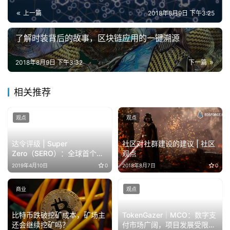
上一篇
2018年8月9日 下午3:25
了解时装背后的故事，区块链应用的一键溯源
2018年8月9日 下午3:32
下一篇
相关推荐
观点
观点
达令评级 | Super
社区对社群建设的建议 | 社区
Zero（SERO）：全球首个基
观点
于隐私保护的公链
2019年4月10日
0
2018年8月7日
0
商业
观点
比特币跌破挖矿成本，矿场主
TokenGazer｜MCO：数字支
还会继续挖矿吗？
付市场广阔，项目发展受限于