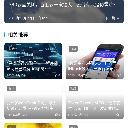
360云盘关闭，百度云一家独大，云储存只是伪需求？
2018年11月22日 下午6:21
下一篇
相关推荐
技术
公司
“寻找代码的圣杯”——程序能
“你是中心,共赢未来”！首届
证明自己没有 bug 吗？
INbank数字资产银行发布会在
福建顺利举行
2018年8月15日
0
2018年11月25日
0
技术
观点
愿码(ChainDesk.CN)：以太
TokenGazer｜MCO：数字支
坊钱包开发 三-钱包地址生成
付市场广阔，项目发展受限于
过程
政策合规性
2019年3月25日
0
2019年7月17日
0