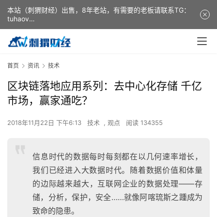
本站（刺猬财经）出售，8年老站，有需要的老板请联系TG：
tuhaov
This website (ciweicaijing) is for sale. It is a 8-year-old
website. If you need it, please contact TG: tuhaov
首页
资讯
技术
区块链落地应用系列：去中心化存储 千亿
市场，赢家通吃？
2018年11月22日 下午6:13
技术
,
观点
阅读 134355
信息时代的数据每时每刻都在以几何速率增长，
我们已经进入大数据时代。随着数据价值和体量
的边际越来越大，互联网企业的数据处理——存
储，分析，保护，安全……就像阿喀琉斯之踵成为
致命的隐患。