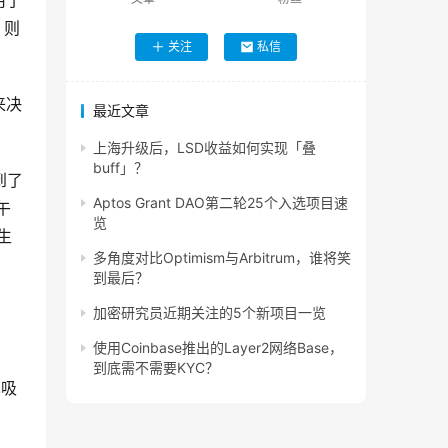
用了
，则
关注
私信
来决
最近文章
上海升级后，LSD收益如何实现「叠
buff」？
到了
Aptos Grant DAO第二轮25个入选项目速
午
览
生
多角度对比Optimism与Arbitrum，谁将笑
到最后？
加密研究员近期关注的5个新项目一览
使用Coinbase推出的Layer2网络Base，
到底需不需要KYC？
也吸