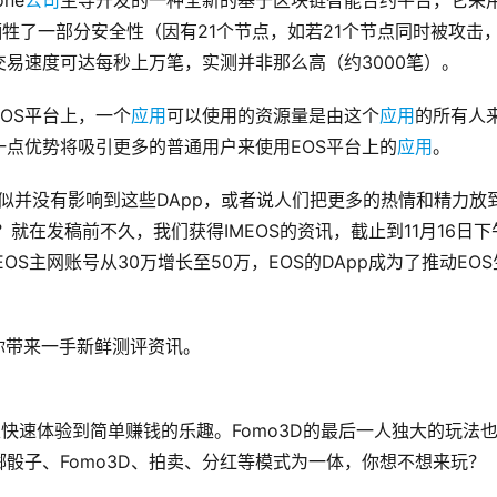
one
公司
主导开发的一种全新的基于区块链智能合约平台，它采
牺牲了一部分安全性（因有21个节点，如若21个节点同时被攻击
交易速度可达每秒上万笔，实测并非那么高（约3000笔）。
EOS平台上，一个
应用
可以使用的资源量是由这个
应用
的所有人
点优势将吸引更多的普通用户来使用EOS平台上的
应用
。
寒冬貌似并没有影响到这些DApp，或者说人们把更多的热情和精力放
？就在发稿前不久，我们获得IMEOS的资讯，截止到11月16日下
OS主网账号从30万增长至50万，EOS的DApp成为了推动EOS
为你带来一手新鲜测评资讯。
大家快速体验到简单赚钱的乐趣。Fomo3D的最后一人独大的玩法
骰子、Fomo3D、拍卖、分红等模式为一体，你想不想来玩？