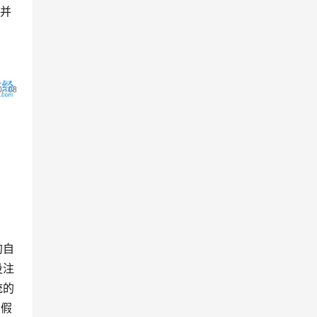
，并
约自
投注
统的
，假