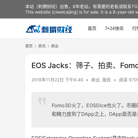
本站（刺猬财经）出售，8年老站，有需要的老板请联系TG：t
This website (ciweicaijing) is for sale. It is a 8-year-ol
首页
7*24快讯
行
首页
资讯
商业
EOS Jacks：筛子、拍卖、F
2018年11月22日 下午6:46
•
商业
,
报告
•
阅读 970
Fomo3D火了，EOSDice也火了
和精力放到了DApp之上，DApp是否