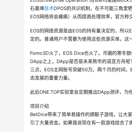
EOS(Enterprise Operation System)是由Block.
石墨烯
技术
DPOS的共识机制，在不可能三角里
EOS网络将会瘫痪）从而提高处理效率，官方称
EOS的网络资源是由EOS的持有量决定的，所以
定的。普通用户不需要为使用这些资源买单。这一
Fomo3D火了，EOS Dice也火了。币圈的
DApp之上，DApp是否是未来熊市的诺亚方舟呢
三点，EOS主网账号突破50万。两个月的时间，E
态发展的重要力量。
此后ONE.TOP实验室会定期推出DApp测评，
项目介绍
BetDice带来了简单易操作的掷骰子游戏，让
引了大量资金。如果我说现在有一款游戏结合了掷