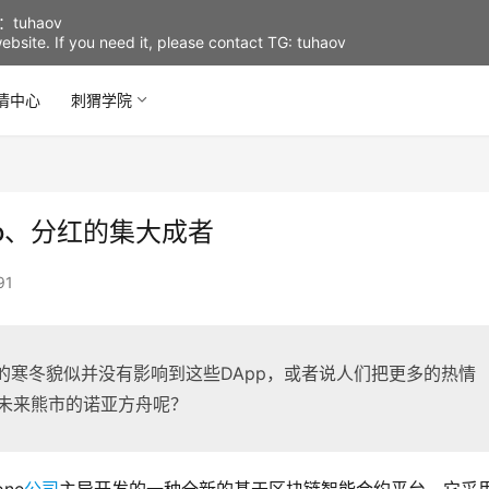
uhaov
d website. If you need it, please contact TG: tuhaov
情中心
刺猬学院
omo、分红的集大成者
91
。币圈的寒冬貌似并没有影响到这些DApp，或者说人们把更多的热情
是未来熊市的诺亚方舟呢？