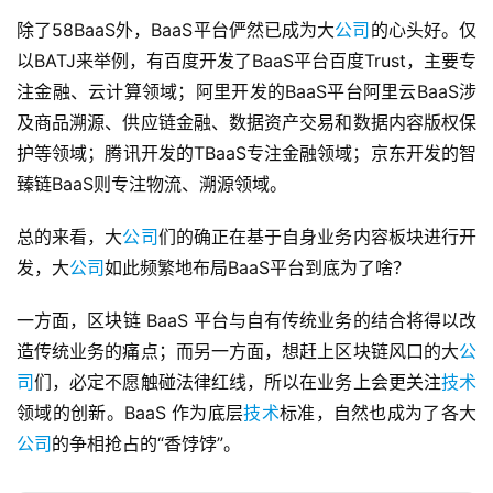
除了58BaaS外，BaaS平台俨然已成为大
公司
的心头好。仅
以BATJ来举例，有百度开发了BaaS平台百度Trust，主要专
注金融、云计算领域；阿里开发的BaaS平台阿里云BaaS涉
及商品溯源、供应链金融、数据资产交易和数据内容版权保
护等领域；腾讯开发的TBaaS专注金融领域；京东开发的智
臻链BaaS则专注物流、溯源领域。
总的来看，大
公司
们的确正在基于自身业务内容板块进行开
发，大
公司
如此频繁地布局BaaS平台到底为了啥？
一方面，区块链 BaaS 平台与自有传统业务的结合将得以改
造传统业务的痛点；而另一方面，想赶上区块链风口的大
公
司
们，必定不愿触碰法律红线，所以在业务上会更关注
技术
领域的创新。BaaS 作为底层
技术
标准，自然也成为了各大
公司
的争相抢占的“香饽饽”。