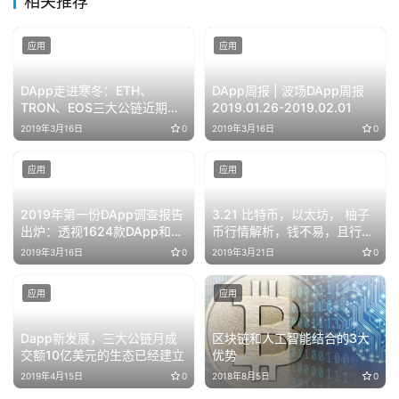
相关推荐
应用
应用
DApp走进寒冬：ETH、
DApp周报 | 波场DApp周报
TRON、EOS三大公链近期交
2019.01.26-2019.02.01
易数据大幅下降
2019年3月16日
0
2019年3月16日
0
应用
应用
2019年第一份DApp调查报告
3.21 比特币，以太坊， 柚子
出炉：透视1624款DApp和5
币行情解析，钱不易，且行且
大关键点背后的商机
珍惜！
2019年3月16日
0
2019年3月21日
0
应用
应用
Dapp新发展，三大公链月成
区块链和人工智能结合的3大
交额10亿美元的生态已经建立
优势
2019年4月15日
0
2018年8月5日
0